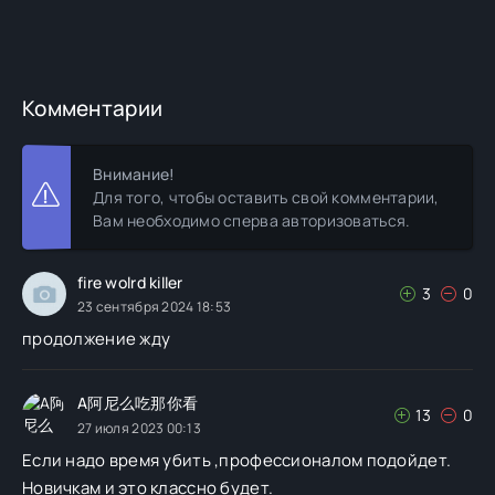
в
з
Комментарии
Внимание!
Для того, чтобы оставить свой комментарии,
Вам необходимо сперва авторизоваться.
fire wolrd killer
3
0
23 сентября 2024 18:53
продолжение жду
A阿尼么吃那你看
13
0
27 июля 2023 00:13
Если надо время убить ,профессионалом подойдет.
Новичкам и это классно будет.