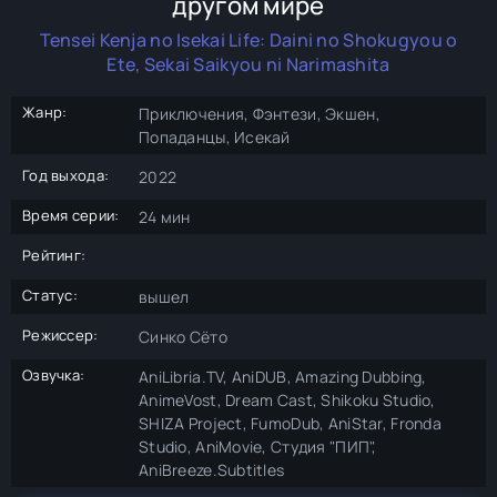
другом мире
Tensei Kenja no Isekai Life: Daini no Shokugyou o
Ete, Sekai Saikyou ni Narimashita
Жанр:
Приключения, Фэнтези, Экшен,
Попаданцы, Исекай
Год выхода:
2022
Время серии:
24 мин
Рейтинг:
Статус:
вышел
Режиссер:
Синко Сёто
Озвучка:
AniLibria.TV, AniDUB, Amazing Dubbing,
AnimeVost, Dream Cast, Shikoku Studio,
SHIZA Project, FumoDub, AniStar, Fronda
Studio, AniMovie, Студия "ПИП",
AniBreeze.Subtitles