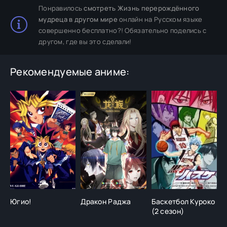
Понравилось
смотреть Жизнь перерождённого
мудреца в другом мире
онлайн на Русском языке
совершенно бесплатно?! Обязательно поделись с
другом, где вы это сделали!
Рекомендуемые аниме:
Югио!
Дракон Раджа
Баскетбол Куроко
Н
(2 сезон)
п
с