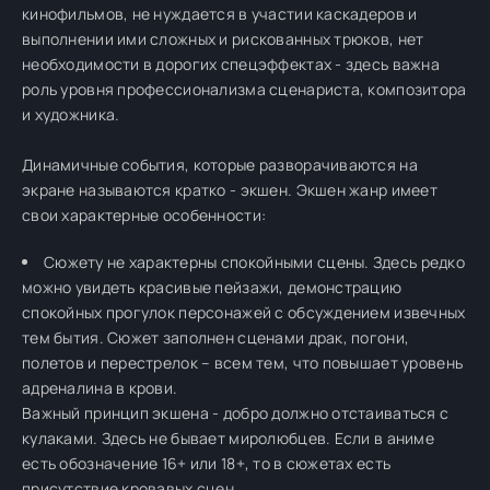
кинофильмов, не нуждается в участии каскадеров и
выполнении ими сложных и рискованных трюков, нет
необходимости в дорогих спецэффектах - здесь важна
роль уровня профессионализма сценариста, композитора
и художника.
Динамичные события, которые разворачиваются на
экране называются кратко - экшен. Экшен жанр имеет
свои характерные особенности:
Сюжету не характерны спокойными сцены. Здесь редко
можно увидеть красивые пейзажи, демонстрацию
спокойных прогулок персонажей с обсуждением извечных
тем бытия. Сюжет заполнен сценами драк, погони,
полетов и перестрелок – всем тем, что повышает уровень
адреналина в крови.
Важный принцип экшена - добро должно отстаиваться с
кулаками. Здесь не бывает миролюбцев. Если в аниме
есть обозначение 16+ или 18+, то в сюжетах есть
присутствие кровавых сцен.