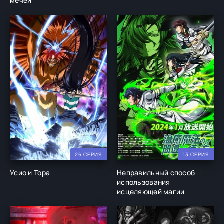
мечей
26 СЕРИЯ
13 СЕРИЯ
Усио и Тора
Неправильный способ
использования
исцеляющей магии