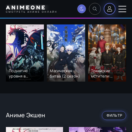
ANIMEONE
СМОТРЕТЬ АНИМЕ ОНЛАЙН
Поднятие
Магическая
Токийские
уровня в
битва (2 сезон)
мстители:
одиночку 2:
Поднебесье (3
Восстаньте из
сезон)
тени (2 сезон)
Аниме Экшен