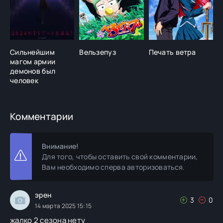
Сильнейшим
Вельзепуз
Печать ветра
Н
магом армии
ш
демонов был
д
человек
Комментарии
Внимание!
Для того, чтобы оставить свой комментарии,
Вам необходимо сперва авторизоваться.
эрен
3
0
14 марта 2025 15:15
жалко 2 сезона нету