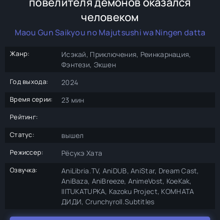
повелителя демонов оказался
человеком
Maou Gun Saikyou no Majutsushi wa Ningen datta
Жанр:
Исэкай, Приключения, Реинкарнация,
Фэнтези, Экшен
Год выхода:
2024
Время серии:
23 мин
Рейтинг:
Статус:
вышел
Режиссер:
Рёсукэ Хата
Озвучка:
AniLibria.TV, AniDUB, AniStar, Dream Cast,
AniBaza, AniBreeze, AnimeVost, KoeKak,
IIITUKATUPKA, Kazoku Project, КОМНАТА
ДИДИ, Crunchyroll.Subtitles