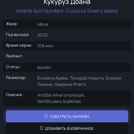
Кукуруз Доана
Mobile Suit Gundam: Cucuruz Doan's Island
Жанр:
Меха
Год выхода:
2022
Время серии:
108 мин
Рейтинг:
Статус:
вышел
Режиссер:
Ёсихиса Араки, Тосидзо Нэмото, Ёсиюки
Томино, Хадзимэ Ятатэ
Озвучка:
AniStar Многоголосый,
SMXStudios.Subtitles
СМОТРЕТЬ ОНЛАЙН
ДОБАВИТЬ В ИЗБРАННОЕ