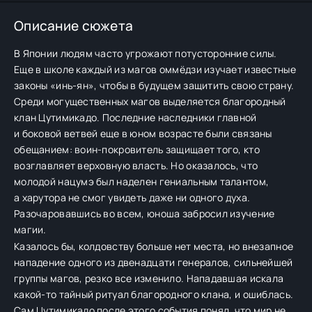
Описание сюжета
В Японии людям часто угрожают потусторонние силы.
Еще в школе каждый из магов оммёдзи изучает известные
законы «инь-ян», чтобы в будущем защитить свою страну.
Среди могущественных магов выделяется благородный
клан Цутимикадо. Последние наследники главной
и боковой ветвей еще в юном возрасте были связаны
обещанием: воин-покровитель защищает того, кто
возглавляет верховную власть. Но оказалось, что
молодой нацумэ был наделен гениальным талантом,
а харутора не смог увидеть даже ни одного духа.
Разочаровавшись во всем, юноша забросил изучение
магии.
Казалось бы, колдовству больше нет места, но внезапное
нападение одного из двенадцати генералов, сильнейшей
группы магов, резко все изменило. Нападавшая искала
какой-то тайный ритуал благородного клана, и ошиблась.
Сам Цутимикадо после этого события понял, что мир не