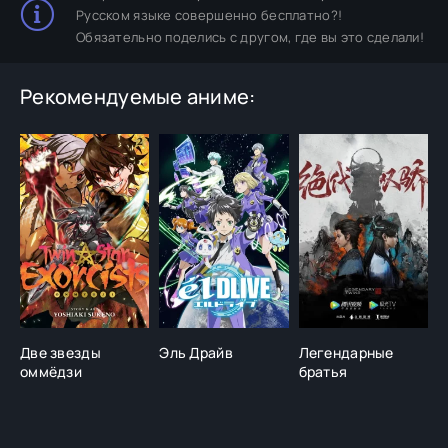
Русском языке совершенно бесплатно?!
Обязательно поделись с другом, где вы это сделали!
Рекомендуемые аниме:
Две звезды
Эль Драйв
Легендарные
В
оммёдзи
братья
п