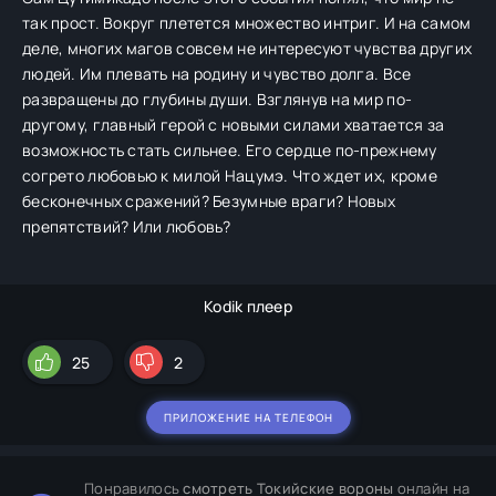
так прост. Вокруг плетется множество интриг. И на самом
деле, многих магов совсем не интересуют чувства других
людей. Им плевать на родину и чувство долга. Все
развращены до глубины души. Взглянув на мир по-
другому, главный герой с новыми силами хватается за
возможность стать сильнее. Его сердце по-прежнему
согрето любовью к милой Нацумэ. Что ждет их, кроме
бесконечных сражений? Безумные враги? Новых
препятствий? Или любовь?
Kodik плеер
25
2
ПРИЛОЖЕНИЕ НА ТЕЛЕФОН
Понравилось
смотреть Токийские вороны
онлайн на