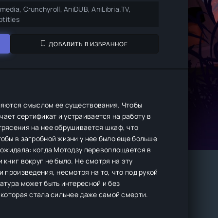
media, Crunchyroll, AniDUB, AniLibria.TV,
titles
ДОБАВИТЬ В ИЗБРАННОЕ
вляются смыслом ее существования. Чтобы
чает сертификат и устраивается на работу в
трясения на нее обрушивается шкаф, что
тобы в загробной жизни у нее было еще больше
а ожидала: когда Мотодзу перевоплощается в
 книг вокруг не было. Не смотря на эту
и произведения, несмотря на то, что под рукой
ратура может быть интересной и без
, которая стала сильнее даже самой смерти.