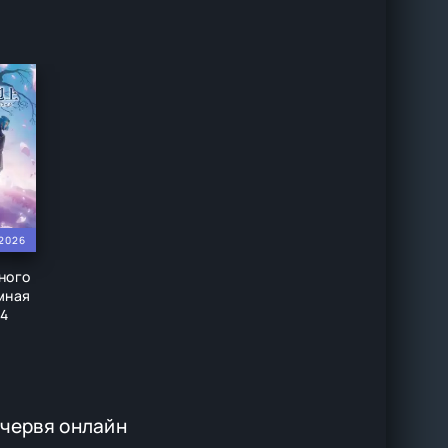
2026
ного
мная
(4
 червя онлайн