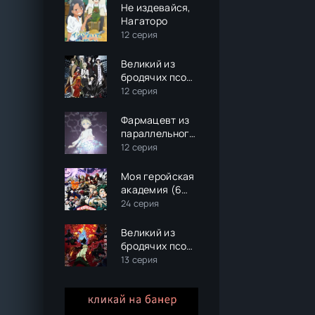
другом мире
Не издевайся,
Нагаторо
12 серия
Великий из
бродячих псов
(3 сезон)
12 серия
Фармацевт из
параллельного
мира
12 серия
Моя геройская
академия (6
сезон)
24 серия
Великий из
бродячих псов
(4 сезон)
13 серия