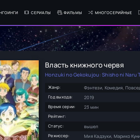
НГОИНГИ
СЕРИАЛЫ
ФИЛЬМЫ
МНОГОСЕРИЙНЫЕ
Власть книжного червя
Honzuki no Gekokujou: Shisho ni Naru 
Жанр:
Фэнтези, Комедия, Повсе
Год выхода:
2019
Время серии:
23 мин
Рейтинг:
Статус:
вышел
Режиссер:
Мия Кадзуки, Марико Кун