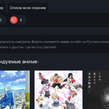
ер
Список всех сезонов
0
5
равилось
смотреть Власть книжного червя
онлайн на Русском язык
елись с другом, где вы это сделали!
ндуемые аниме: