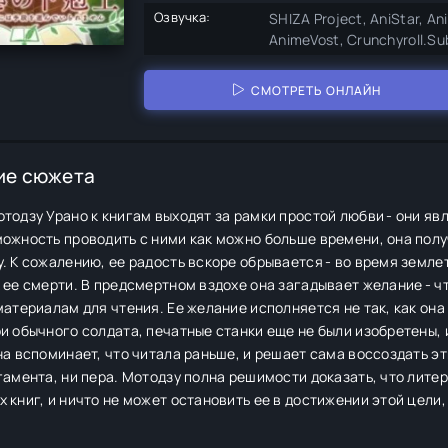
Озвучка:
SHIZA Project, AniStar, Ani
AnimeVost, Crunchyroll.Sub
СМОТРЕТЬ ОНЛАЙН
ие сюжета
тодзу Урано к книгам выходят за рамки простой любви - они я
ожность проводить с ними как можно больше времени, она полу
. К сожалению, ее радость вскоре обрывается - во время земле
 ее смерти. В предсмертном вздохе она загадывает желание - ч
материалам для чтения. Ее желание исполняется не так, как он
и обычного солдата, печатные станки еще не были изобретены, и
на вспоминает, что читала раньше, и решает сама воссоздать эт
гамента, ни пера. Мотодзу полна решимости доказать, что лите
 книг, и ничто не может остановить ее в достижении этой цели