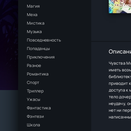
Магия
Меха
Мистика
Музыка
Повседневность
Попаданцы
Описан
Приключения
Чувства Мо
Разное
иметь возм
Романтика
библиотеку
Спорт
приводит к
доступа к 
Триллер
тело дочер
Ужасы
неудачу, о
Фантастика
нет ни пер
Фэнтези
написанных
Школа