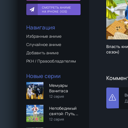
СМОТРЕТЬ АНИМЕ
НА IPHONE (IOS)
Навигация
Избранные аниме
Случайное аниме
Власть кни
сезон)
Добавить аниме
РКН / Правообладателям
Новые серии
Коммен
Мемуары
Ванитаса
В
12 серия
Д
Непобедимый
святой: Путь,
которым я иду,
12 серия
чтобы выжить в