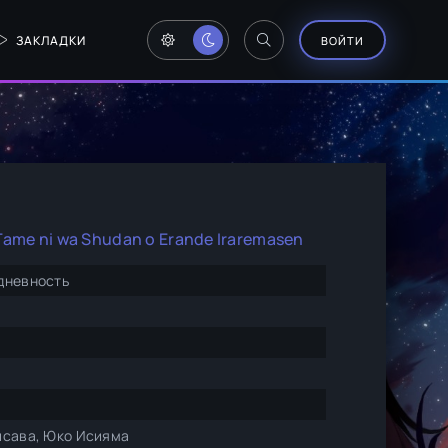
ЗАКЛАДКИ
ВОЙТИ
Tame ni wa Shudan o Erande Iraremasen
дневность
исава, Юко Исияма