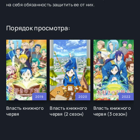
на себя обязанность защитить ее от них.
Порядок просмотра:
2019
2020
2022
Власть книжного
Власть книжного
Власть книжного
В
червя
червя (2 сезон)
червя (3 сезон)
ч
д
с