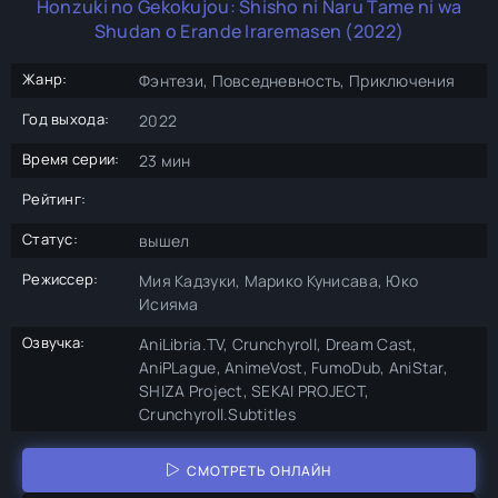
Honzuki no Gekokujou: Shisho ni Naru Tame ni wa
Shudan o Erande Iraremasen (2022)
Жанр:
Фэнтези, Повседневность, Приключения
Год выхода:
2022
Время серии:
23 мин
Рейтинг:
Статус:
вышел
Режиссер:
Мия Кадзуки, Марико Кунисава, Юко
Исияма
Озвучка:
AniLibria.TV, Crunchyroll, Dream Cast,
AniPLague, AnimeVost, FumoDub, AniStar,
SHIZA Project, SEKAI PROJECT,
Crunchyroll.Subtitles
СМОТРЕТЬ ОНЛАЙН