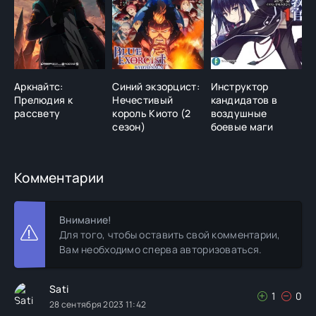
Аркнайтс:
Синий экзорцист:
Инструктор
В
Прелюдия к
Нечестивый
кандидатов в
ч
рассвету
король Киото (2
воздушные
сезон)
боевые маги
Комментарии
Внимание!
Для того, чтобы оставить свой комментарии,
Вам необходимо сперва авторизоваться.
Sati
1
0
28 сентября 2023 11:42