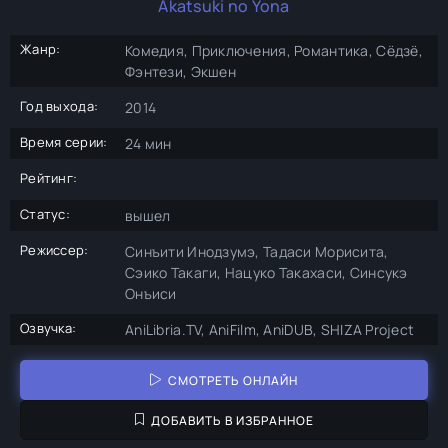
Akatsuki no Yona
Жанр:
Комедия, Приключения, Романтика, Сёдзё,
Фэнтези, Экшен
Год выхода:
2014
Время серии:
24 мин
Рейтинг:
Статус:
вышел
Режиссер:
Синъити Инодзумэ, Тадаси Морисита,
Сэико Такаги, Нацуко Такахаси, Синсукэ
Онъиси
Озвучка:
AniLibria.TV, AniFilm, AniDUB, SHIZA Project
СМОТРЕТЬ ОНЛАЙН
ДОБАВИТЬ В ИЗБРАННОЕ