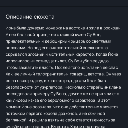
Описание сюжета
Йона была дочерью монарха на востоке и жила в роскоши.
У нее был свой принц - ее старший кузен Су Вон,
привлекательный и дебоширный рыцарь со светлыми
волосами. Но под его очаровательной внешностью
скрывался злобный и мстительный характер. Когда Йоне
исполнилось шестнадцать лет, Су Вон убил ее дядю,
чтобы захватить власть. После этого испытания ее спас
Хак, ее личный телохранитель и товарищ детства. Он увез
ее на свою родину, в клан ветра, где они были бы в
безопасности от узурпатора. Несколько старейшин клана
последовали примеру Су Вона, другие же не приняли его
как лидера из-за его вероломного характера. В этот
момент Йона осознала, что она действительно является
потомком первого короля драконов, а не обычной
беглянкой, и решила взять на себя ответственность за
судьбу своего народа. Вместе с Хаком она начала