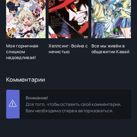
Моя горничная
Хеллсинг: Война с
Все мы живём в
В
слишком
нечистью
общежитии Кавай
з
надоедливая!
Комментарии
Внимание!
Для того, чтобы оставить свой комментарии,
Вам необходимо сперва авторизоваться.