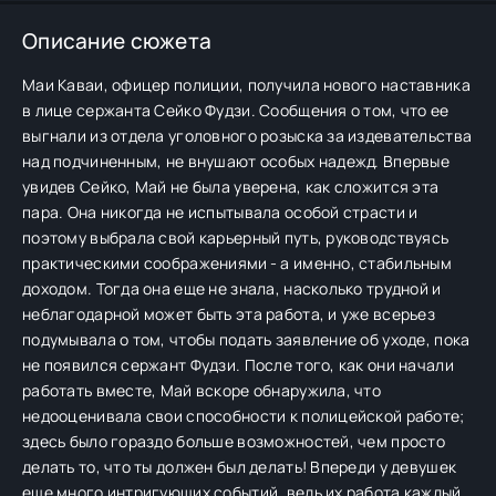
Описание сюжета
Маи Каваи, офицер полиции, получила нового наставника
в лице сержанта Сейко Фудзи. Сообщения о том, что ее
выгнали из отдела уголовного розыска за издевательства
над подчиненным, не внушают особых надежд. Впервые
увидев Сейко, Май не была уверена, как сложится эта
пара. Она никогда не испытывала особой страсти и
поэтому выбрала свой карьерный путь, руководствуясь
практическими соображениями - а именно, стабильным
доходом. Тогда она еще не знала, насколько трудной и
неблагодарной может быть эта работа, и уже всерьез
подумывала о том, чтобы подать заявление об уходе, пока
не появился сержант Фудзи. После того, как они начали
работать вместе, Май вскоре обнаружила, что
недооценивала свои способности к полицейской работе;
здесь было гораздо больше возможностей, чем просто
делать то, что ты должен был делать! Впереди у девушек
еще много интригующих событий, ведь их работа каждый