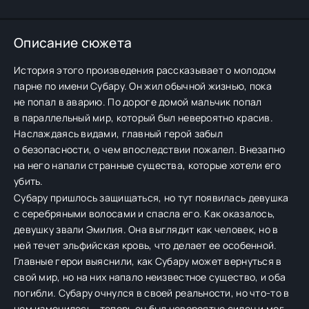
Описание сюжета
История этого произведения рассказывает о молодом
парне по имени Субару. Он жил обычной жизнью, пока
не попал в аварию. По дороге домой мальчик попал
в параллельный мир, который был невероятно красив.
Наслаждаясь видами, главный герой забыл
о безопасности, о чем впоследствии пожалел. Внезапно
на него напали странные существа, которые хотели его
убить.
Субару пришлось защищаться, но тут появилась девушка
с серебряными волосами и спасла его. Как оказалось,
девушку звали Эмилия. Она выглядит как человек, но в
ней течет эльфийская кровь, что делает ее особенной.
Главные герои выяснили, как Субару может вернуться в
свой мир, но на них напало неизвестное существо, и оба
погибли. Субару очнулся в своей реальности, но что-то в
нем изменилось - теперь он был невероятно силен и мог