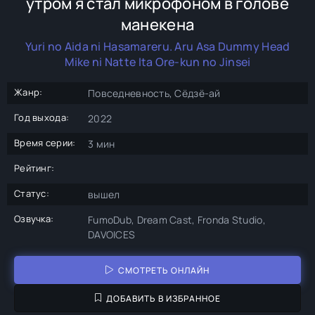
утром я стал микрофоном в голове
манекена
Yuri no Aida ni Hasamareru. Aru Asa Dummy Head
Mike ni Natte Ita Ore-kun no Jinsei
Жанр:
Повседневность, Сёдзё-ай
Год выхода:
2022
Время серии:
3 мин
Рейтинг:
Статус:
вышел
Озвучка:
FumoDub, Dream Cast, Fronda Studio,
DAVOICES
СМОТРЕТЬ ОНЛАЙН
ДОБАВИТЬ В ИЗБРАННОЕ