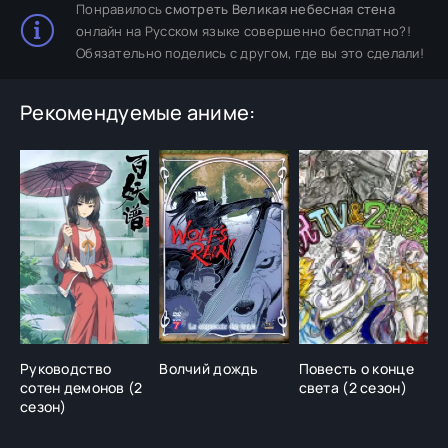
Понравилось
смотреть Великая небесная стена
онлайн на Русском языке совершенно бесплатно?!
Обязательно поделись с другом, где вы это сделали!
Рекомендуемые аниме:
Руководство
Волчий дождь
Повесть о конце
К
сотен демонов (2
света (2 сезон)
сезон)