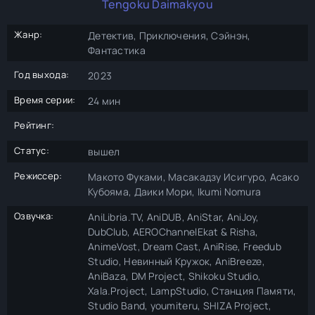
Tengoku Daimakyou
Жанр:
Детектив, Приключения, Сэйнэн,
Фантастика
Год выхода:
2023
Время серии:
24 мин
Рейтинг:
Статус:
вышел
Режиссер:
Макото Фуками, Масакадзу Исигуро, Асако
Кубояма, Даики Мори, Ikumi Nomura
Озвучка:
AniLibria.TV, AniDUB, AniStar, AniJoy,
DubClub, AEROChannelEkat & Risha,
AnimeVost, Dream Cast, AniRise, Freedub
Studio, Невинный Кружок, AniBreeze,
AniBaza, DM Project, Shikoku Studio,
Xala.Project, LampStudio, Станция Памяти,
Studio Band, youmiteru, SHIZA Project,