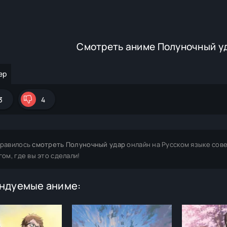
Смотреть аниме Полуночный у
ер
3
4
равилось
смотреть Полуночный удар
онлайн на Русском языке сов
гом, где вы это сделали!
ндуемые аниме: