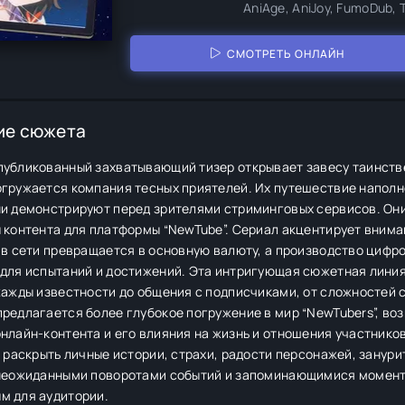
AniAge, AniJoy, FumoDub, 
СМОТРЕТЬ ОНЛАЙН
ие сюжета
публикованный захватывающий тизер открывает завесу таинстве
огружается компания тесных приятелей. Их путешествие напол
ни демонстрируют перед зрителями стриминговых сервисов. Они
ы контента для платформы “NewTube”. Сериал акцентирует вним
 в сети превращается в основную валюту, а производство цифр
 для испытаний и достижений. Эта интригующая сюжетная лини
жажды известности до общения с подписчиками, от сложностей с
редлагается более глубокое погружение в мир “NewTubers”, во
нлайн-контента и его влияния на жизнь и отношения участнико
, раскрыть личные истории, страхи, радости персонажей, занури
 неожиданными поворотами событий и запоминающимися момента
м для аудитории.