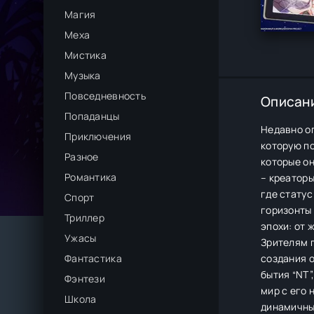
Магия
Меха
Мистика
Музыка
Повседневность
Описан
Попаданцы
Недавно о
Приключения
которую п
Разное
которые о
Романтика
– креатор
где статус
Спорт
горизонты
Триллер
эпохи: от 
Ужасы
Зрителям п
Фантастика
создания о
бытия “NT”
Фэнтези
мир с его
Школа
динамичны