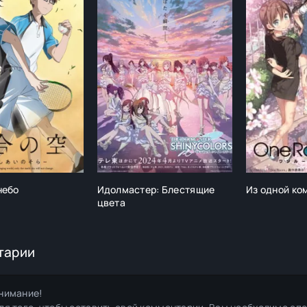
небо
Идолмастер: Блестящие
Из одной ко
цвета
тарии
нимание!