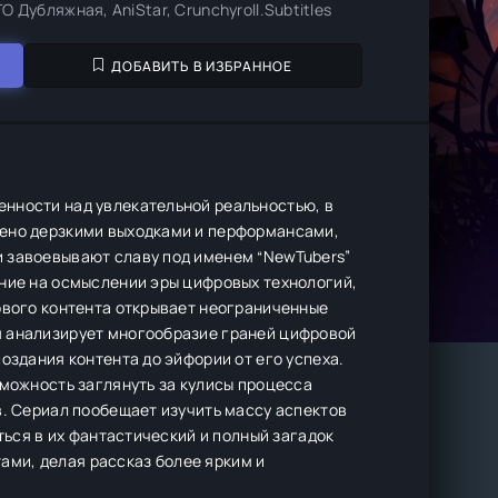
ТО Дубляжная, AniStar, Crunchyroll.Subtitles
ДОБАВИТЬ В ИЗБРАННОЕ
нности над увлекательной реальностью, в
нено дерзкими выходками и перформансами,
 завоевывают славу под именем “NewTubers”
ание на осмыслении эры цифровых технологий,
ового контента открывает неограниченные
я анализирует многообразие граней цифровой
оздания контента до эйфории от его успеха.
зможность заглянуть за кулисы процесса
в. Сериал пообещает изучить массу аспектов
ться в их фантастический и полный загадок
ми, делая рассказ более ярким и