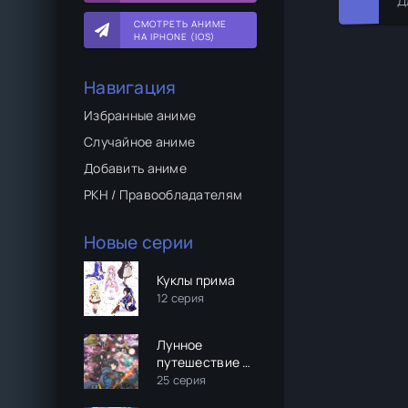
Д
СМОТРЕТЬ АНИМЕ
НА IPHONE (IOS)
Навигация
Избранные аниме
Случайное аниме
Добавить аниме
РКН / Правообладателям
Новые серии
Куклы прима
12 серия
Лунное
путешествие в
другой мир (2
25 серия
сезон)