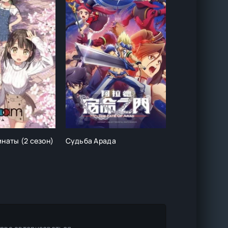
мнаты (2 сезон)
Судьба Арада
Синий луч от