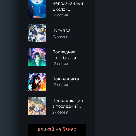
Непризнанный
школой
владыка
12 серия
демонов! (2
сезон 2 часть)
Путь аса
75 серия
Последнее
поле брани
между тобой и
12 серия
мной, или
Святая война
Новые врата
сотворения
12 серия
мира
Провожающая
в последний
путь Фрирен
27 серия