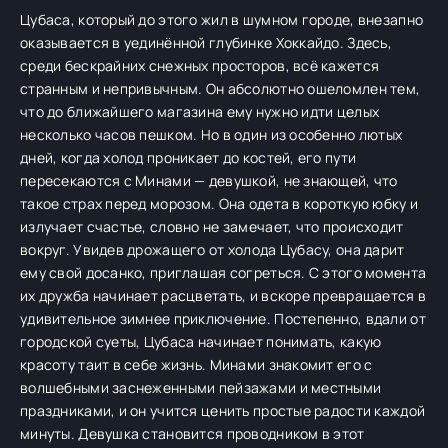
Цубаса, который до этого жил в шумном городе, внезапно
оказывается в уединённой глубинке Хоккайдо. Здесь,
среди бескрайних снежных просторов, всё кажется
странным и непривычным. Он абсолютно ошеломлен тем,
что до ближайшего магазина ему нужно идти целых
несколько часов пешком. Но в один из особенно лютых
дней, когда холод проникает до костей, его пути
пересекаются с Минами — девушкой, не знающей, что
такое страх перед морозом. Она одета в короткую юбку и
излучает счастье, словно не замечает, что происходит
вокруг. Увидев дрожащего от холода Цубасу, она дарит
ему свой досанко, приглашая согреться. С этого момента
их дружба начинает расцветать, и вскоре превращается в
удивительное зимнее приключение. Постепенно, вдали от
городской суеты, Цубаса начинает понимать, какую
красоту таит в себе жизнь. Минами знакомит его с
волшебными заснеженными пейзажами и местными
праздниками, и он учится ценить простые радости каждой
минуты. Девушка становится проводником в этот