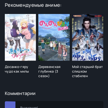
Рекомендуемые аниме:
Досанко-гяру
Деревенская
Мой старший брат
П
чудо как милы
глубинка (3
слишком
сезон)
стабилен
Комментарии
Внимание!