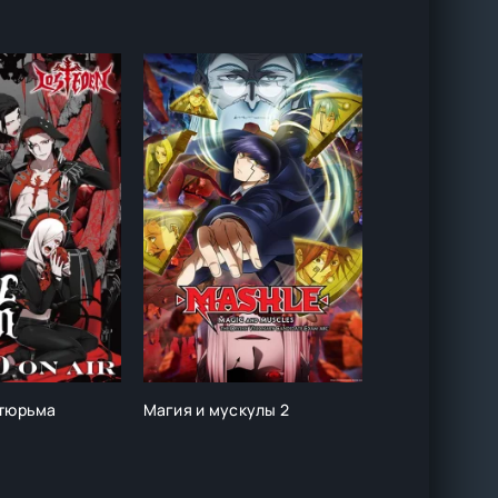
 тюрьма
Магия и мускулы 2
А всё-таки го