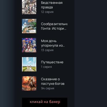
Бедственная
правда
12 серия
Сообразительный
Гонта: История
жизни собаки с
двумя
Моя дочь
именами,
упорхнула из
пострадавшей
гнезда и
13 серия
в Фукусиме
вернулась S-
ранговым
Путешествие
авантюристом
1 серия
Сказание о
пастухе богов
94 серия