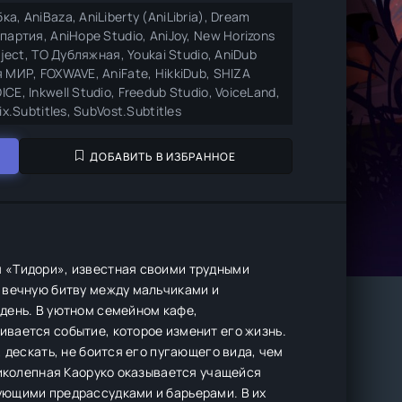
а, AniBaza, AniLiberty (AniLibria), Dream
партия, AniHope Studio, AniJoy, New Horizons
oject, ТО Дубляжная, Youkai Studio, AniDub
 МИР, FOXWAVE, AniFate, HikkiDub, SHIZA
CE, Inkwell Studio, Freedub Studio, VoiceLand,
ix.Subtitles, SubVost.Subtitles
ДОБАВИТЬ В ИЗБРАННОЕ
 «Тидори», известная своими трудными
 вечную битву между мальчиками и
день. В уютном семейном кафе,
вается событие, которое изменит его жизнь.
 дескать, не боится его пугающего вида, чем
ликолепная Каоруко оказывается учащейся
ующими предрассудками и барьерами. В их