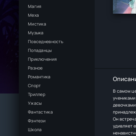
Магия
Меха
Мистика
Музыка
Повседневность
Попаданцы
Приключения
Разное
Романтика
Описан
Спорт
В самом ц
Триллер
учениками
Ужасы
девочками
Фантастика
принадлеж
Он встреча
Фэнтези
удивляет е
Школа
ненавистн