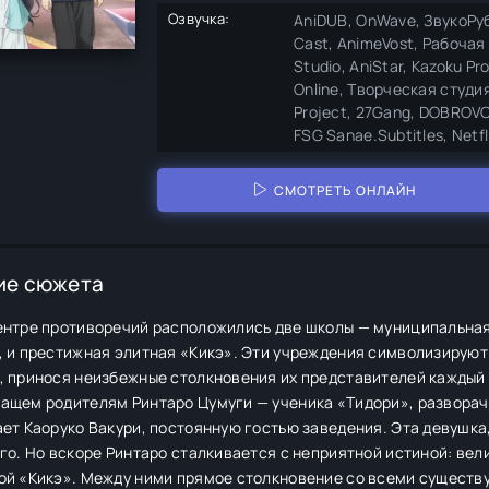
Озвучка:
AniDUB, OnWave, ЗвукоРубк
Cast, AnimeVost, Рабочая 
Studio, AniStar, Kazoku Pr
Online, Творческая студия
Project, 27Gang, DOBROVOI
FSG Sanae.Subtitles, Netfl
СМОТРЕТЬ ОНЛАЙН
ие сюжета
ентре противоречий расположились две школы — муниципальная
, и престижная элитная «Кикэ». Эти учреждения символизируют
, принося неизбежные столкновения их представителей каждый 
ащем родителям Ринтаро Цумуги — ученика «Тидори», разворачи
ет Каоруко Вакури, постоянную гостью заведения. Эта девушка,
го. Но вскоре Ринтаро сталкивается с неприятной истиной: ве
ой «Кикэ». Между ними прямое столкновение со всеми существ