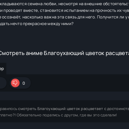
акладываются семена любви, несмотря на внешние обстоятельст
и проводят вместе, становится испытанием на прочность их чу
 осознаёт, насколько важна эта связь для него. Получится ли 
здать нечто прекрасное между ними?
Смотреть аниме Благоухающий цветок расцвет
ер
1
0
равилось
смотреть Благоухающий цветок расцветает с достоинст
платно?! Обязательно поделись с другом, где вы это сделали!