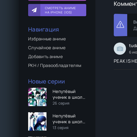
Коммен
СМОТРЕТЬ АНИМЕ
НА IPHONE (IOS)
В
Навигация
Д
Избранные аниме
tud
Случайное аниме
6 ию
Добавить аниме
PEAK IS H
РКН / Правообладателям
Новые серии
Непутёвый
ученик в школе
магии
26 серия
Непутёвый
ученик в школе
магии: Гость (2
13 серия
сезон)