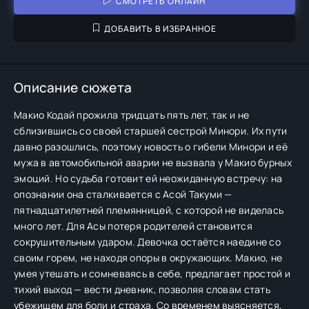
СМОТРЕТЬ ОНЛАЙН
ДОБАВИТЬ В ИЗБРАННОЕ
Описание сюжета
Макио Кодай прожила тридцать пять лет, так и не
сблизившись со своей старшей сестрой Минори. Их пути
давно разошлись, поэтому новость о гибели Минори и её
мужа в автомобильной аварии не вызвала у Макио бурных
эмоций. Но судьба готовит ей неожиданную встречу: на
опознании она сталкивается с Асой Такуми —
пятнадцатилетней племянницей, с которой не виделась
много лет. Для Асы потеря родителей становится
сокрушительным ударом. Девочка остаётся наедине со
своим горем, не находя опоры в окружающих. Макио, не
умея утешать и сомневаясь в себе, предлагает простой и
тихий выход — вести дневник, позволяя словам стать
убежищем для боли и страха. Со временем выясняется,