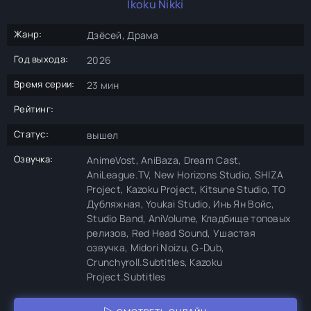
Ikoku Nikki
Жанр:
Дзёсей, Драма
Год выхода:
2026
Время серии:
23 мин
Рейтинг:
Статус:
вышел
Озвучка:
AnimeVost, AniBaza, Dream Cast,
AniLeague.TV, New Horizons Studio, SHIZA
Project, Kazoku Project, Kitsune Studio, ТО
Дубляжная, Youkai Studio, Инь Ян Войс,
Studio Band, AniVolume, Кладбище топовых
релизов, Red Head Sound, Ушастая
озвучка, Midori Noizu, G-Dub,
Crunchyroll.Subtitles, Kazoku
Project.Subtitles