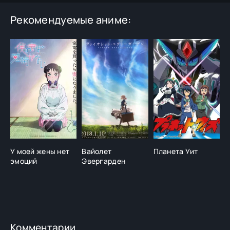
Рекомендуемые аниме:
У моей жены нет
Вайолет
Планета Уит
Б
эмоций
Эвергарден
Д
Комментарии