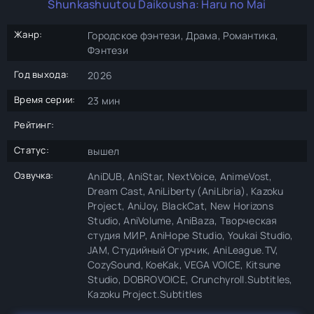
Shunkashuutou Daikousha: Haru no Mai
Жанр:
Городское фэнтези, Драма, Романтика,
Фэнтези
Год выхода:
2026
Время серии:
23 мин
Рейтинг:
Статус:
вышел
Озвучка:
AniDUB, AniStar, NextVoice, AnimeVost,
Dream Cast, AniLiberty (AniLibria), Kazoku
Project, AniJoy, BlackCat, New Horizons
Studio, AniVolume, AniBaza, Творческая
студия МИР, AniHope Studio, Youkai Studio,
JAM, Студийный Огурчик, AniLeague.TV,
CozySound, KoeKak, VEGA VOICE, Kitsune
Studio, DOBROVOICE, Crunchyroll.Subtitles,
Kazoku Project.Subtitles