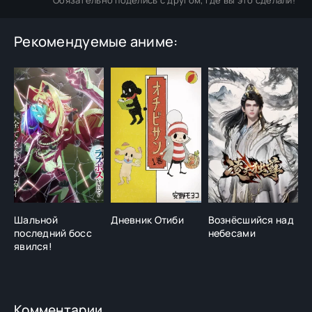
Обязательно поделись с другом, где вы это сделали!
Рекомендуемые аниме:
Шальной
Дневник Отиби
Вознёсшийся над
Л
последний босс
небесами
н
явился!
Комментарии