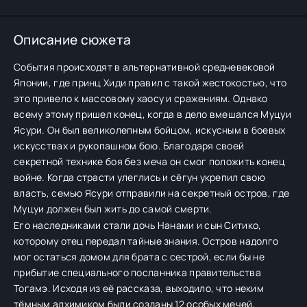
Описание сюжета
События происходят в альтернативной средневековой
Японии, где принц Хиди правил с такой жестокостью, что
это привело к массовому хаосу и сражениям. Однако
всему этому пришел конец, когда в дело вмешался Муцуи
Ясури. Он был великолепным бойцом, искусным в боевых
искусствах и рукопашном бою. Благодаря своей
секретной технике боя без меча он смог положить конец
войне. Когда страсти улеглись и сёгун укрепил свою
власть, семью Ясури отправили на секретный остров, где
Муцуи должен был жить до самой смерти.
Его наследниками стали дочь Нанами и сын Ситико,
которому отец передал тайные знания. Остров надолго
мог остаться домом для брата с сестрой, если бы не
прибытие специального посланника правительства
Тогамэ. Исходя из её рассказа, выходило, что неким
тёмным алхимиком были созданы 12 особых мечей,