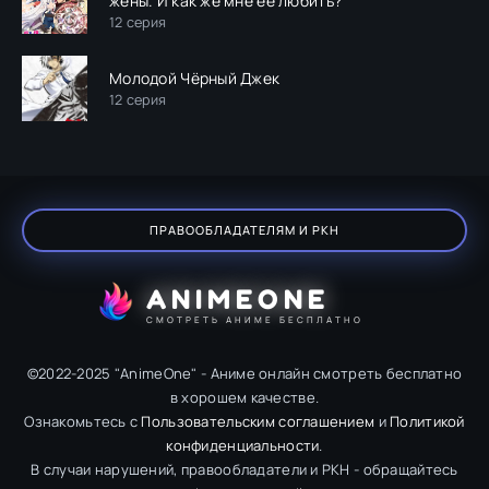
жёны. И как же мне её любить?
12 серия
Молодой Чёрный Джек
12 серия
ПРАВООБЛАДАТЕЛЯМ И РКН
ANIMEONE
СМОТРЕТЬ АНИМЕ БЕСПЛАТНО
©2022-2025 "AnimeOne" - Аниме онлайн смотреть бесплатно
в хорошем качестве.
Ознакомьтесь с
Пользовательским соглашением
и
Политикой
конфиденциальности
.
В случаи нарушений, правообладатели и РКН - обращайтесь