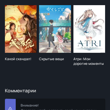
Какой скандал!
Скрытые вещи
Атри: Мои
В
дорогие моменты
у
д
л
Комментарии
Внимание!