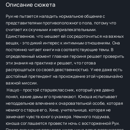
Описание сюжета
Руи не пытается наладить нормальное общение с
представителями противоположного пола, потому что
считает их скучными и непривлекательными.
Единственное, что мешает ей сосредоточиться на важных
вещах,- это дикий интерес к интимным отношениям. Она
постоянно читает книги на соответствующие темы. В
определенный момент главная героиня решает проверить
эти знания на практике и решает, что готова
распрощаться со своей девственностью. У нее даже есть
достойный претендент на прохождение этой чрезвычайно
важной миссии.
Нацуо - простой старшеклассник, который уже давно
понял, какие дамы его привлекают. Юноша испытывает
неподдельное влечение к очаровательной особе, которая
немного старше его, Хине, учительнице, которая не
замечает чувств юного ухажера. Немного подумав,
юноша соглашается провести ночь с восторженной Руи.
После окончания процесса школьница вдруг погружается