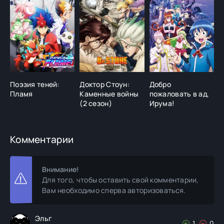
Поэзия теней:
Доктор Стоун:
Добро
С
Пламя
Каменные войны
пожаловать в ад,
у
(2 сезон)
Ирума!
Комментарии
Внимание!
Для того, чтобы оставить свой комментарии,
Вам необходимо сперва авторизоваться.
Эльг
1
0