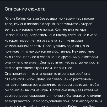
Описание сюжета
Жизнь Кейны Кагами безвозвратно изменилась после
того, как она попала в аварию, в результате которой
ее парализовало ниже пояса. Хотя ее дни теперь
наполнены однообразием, она находит утешение в игре,
которая позволяет ей развлекаться, не выходя
из больничной палаты. Проснувшись однажды, она
понимает, что находится не в больнице. Неизвестные
силы перенесли ее в совершенно другой мир, о котором
она ничего не знает. Она чувствует небывалую легкость,
все вокруг такое странное и непонятное.
Она понимает, что это какая-то игра, в которой она
становится Кирой. Девушка совершенно растеряна и
пытается связаться с администратором системы, чтобы
он помог ей выйти из игры. Но тут она получает ответ на
свои вопросы: оказывается, ночью в больнице отключили
электричество. Все оборудование пришло в негодность, и
аппарат, который поддерживал жизнь Кейны, тоже был