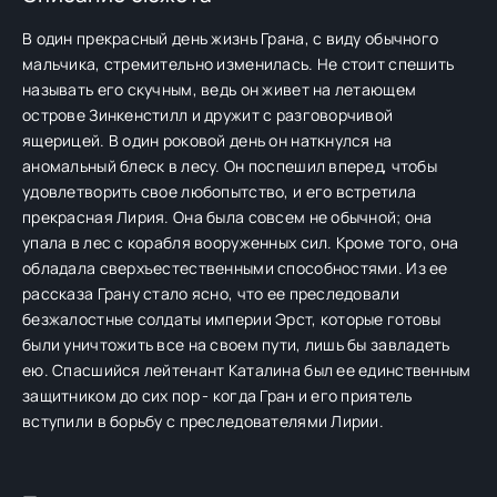
В один прекрасный день жизнь Грана, с виду обычного
мальчика, стремительно изменилась. Не стоит спешить
называть его скучным, ведь он живет на летающем
острове Зинкенстилл и дружит с разговорчивой
ящерицей. В один роковой день он наткнулся на
аномальный блеск в лесу. Он поспешил вперед, чтобы
удовлетворить свое любопытство, и его встретила
прекрасная Лирия. Она была совсем не обычной; она
упала в лес с корабля вооруженных сил. Кроме того, она
обладала сверхъестественными способностями. Из ее
рассказа Грану стало ясно, что ее преследовали
безжалостные солдаты империи Эрст, которые готовы
были уничтожить все на своем пути, лишь бы завладеть
ею. Спасшийся лейтенант Каталина был ее единственным
защитником до сих пор - когда Гран и его приятель
вступили в борьбу с преследователями Лирии.