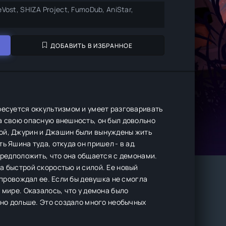
eVost, SHIZA Project, FumoDub, AniStar,
ДОБАВИТЬ В ИЗБРАННОЕ
ресуется оккультизмом и умеет разговаривать
а свою опасную внешность, он был довольно
ной, Джурин и Джашин были вынуждены жить
 Яшина туда, откуда он пришел - в ад.
предположить, что она общается с демонами.
а быстрой скоростью и силой. Ее новый
опровождал ее. Если бы девушка не смогла
 мире. Оказалось, что у демона было
жно дольше. Это создало много необычных