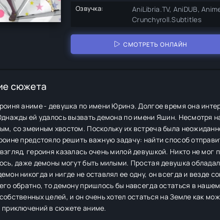
Озвучка:
AniLibria.TV, AniDUB, Anim
Crunchyroll.Subtitles
СМОТРЕТЬ ОНЛАЙН
ие сюжета
роиня аниме - девушка по имени Юринэ. Долгое время она инте
Однажды ей удалось вызвать демона по имени Яшин. Несмотря н
ым, со змеиным хвостом. Поскольку их встреча была неожидан
роине предстояло решить важную задачу: найти способ отправить
взгляд, героиня казалась очень милой девушкой. Никто не мог 
ось, даже демоны могут быть милыми. Простая девушка обладал
емон никогда и нигде не оставлял ее одну, он всегда и везде с
его обратно, то демону пришлось бы навсегда остаться в нашем
собственных целей, и он очень хотел остаться на Земле как мо
и приключений в сюжете аниме.