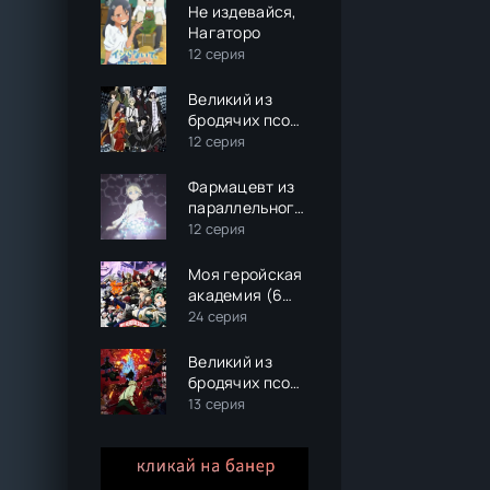
другом мире
Не издевайся,
Нагаторо
12 серия
Великий из
бродячих псов
(3 сезон)
12 серия
Фармацевт из
параллельного
мира
12 серия
Моя геройская
академия (6
сезон)
24 серия
Великий из
бродячих псов
(4 сезон)
13 серия