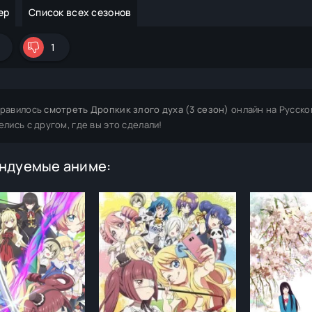
ер
Список всех сезонов
1
равилось
смотреть Дропкик злого духа (3 сезон)
онлайн на Русско
елись с другом, где вы это сделали!
ндуемые аниме: