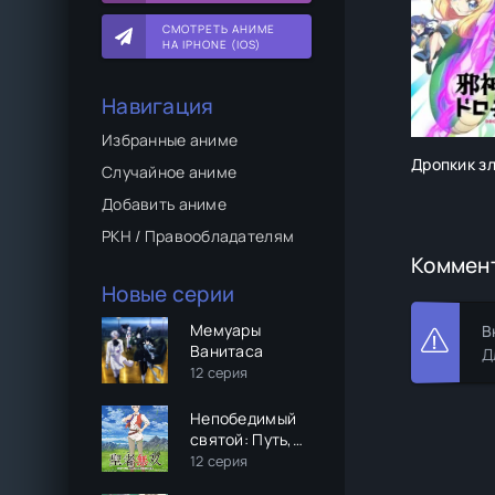
СМОТРЕТЬ АНИМЕ
НА IPHONE (IOS)
Навигация
Избранные аниме
Дропкик з
Случайное аниме
Добавить аниме
РКН / Правообладателям
Коммен
Новые серии
Мемуары
В
Ванитаса
Д
12 серия
Непобедимый
святой: Путь,
которым я иду,
12 серия
чтобы выжить в