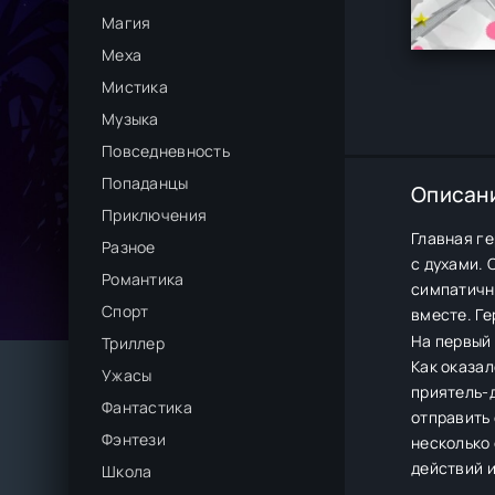
Магия
Меха
Мистика
Музыка
Повседневность
Попаданцы
Описан
Приключения
Главная ге
Разное
с духами. 
Романтика
симпатичн
Спорт
вместе. Ге
На первый 
Триллер
Как оказал
Ужасы
приятель-д
Фантастика
отправить 
Фэнтези
несколько 
действий 
Школа