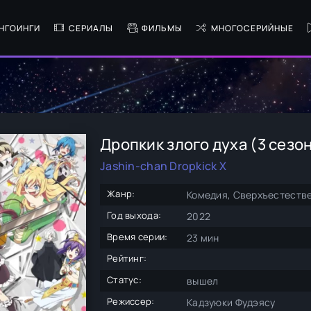
НГОИНГИ
СЕРИАЛЫ
ФИЛЬМЫ
МНОГОСЕРИЙНЫЕ
Дропкик злого духа (3 сезо
Jashin-chan Dropkick X
Жанр:
Комедия, Сверхъестеств
Год выхода:
2022
Время серии:
23 мин
Рейтинг:
Статус:
вышел
Режиссер:
Кадзуюки Фудэясу