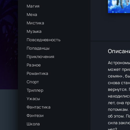
Магия
Меха
Мистика
Музыка
Повседневность
Попаданцы
Описан
Приключения
Астрономы
Разное
может при
Романтика
семян», бы
Спорт
снова стан
вернутся. 
Триллер
находились
Ужасы
лет, она п
Фантастика
потомкам. 
Фэнтези
об этом. П
сила заклю
Школа
нет?