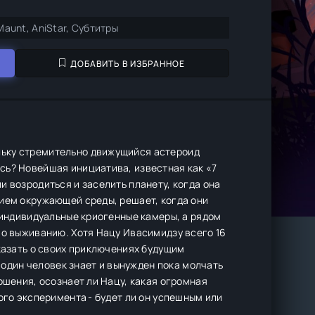
iMaunt, AniStar, Субтитры
ДОБАВИТЬ В ИЗБРАННОЕ
льку стремительно движущийся астероид
сь? Новейшая инициатива, известная как «7
 возродиться и заселить планету, когда она
нием окружающей среды, решает, когда они
 индивидуальные криогенные камеры, а рядом
по выживанию. Хотя Нацу Ивасимидзу всего 16
сказать о своих приключениях будущим
о один человек знает и вынужден пока молчать
ошения, осознает ли Нацу, какая огромная
ого эксперимента - будет ли он успешным или