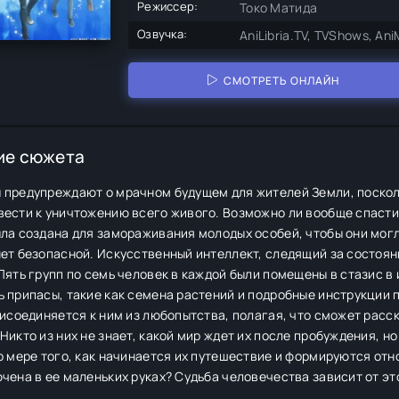
Режиссер:
Токо Матида
Озвучка:
AniLibria.TV, TVShows, An
СМОТРЕТЬ ОНЛАЙН
ие сюжета
 предупреждают о мрачном будущем для жителей Земли, поско
вести к уничтожению всего живого. Возможно ли вообще спасти
ла создана для замораживания молодых особей, чтобы они могли
ет безопасной. Искусственный интеллект, следящий за состоя
Пять групп по семь человек в каждой были помещены в стазис в
 припасы, такие как семена растений и подробные инструкции 
рисоединяется к ним из любопытства, полагая, что сможет рас
Никто из них не знает, какой мир ждет их после пробуждения, н
о мере того, как начинается их путешествие и формируются отн
чена в ее маленьких руках? Судьба человечества зависит от эт