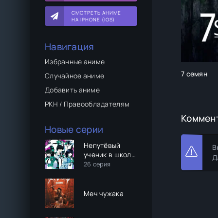
СМОТРЕТЬ АНИМЕ
НА IPHONE (IOS)
Навигация
Избранные аниме
7 семян
Случайное аниме
Добавить аниме
РКН / Правообладателям
Коммен
Новые серии
Непутёвый
В
ученик в школе
Д
магии
26 серия
Меч чужака