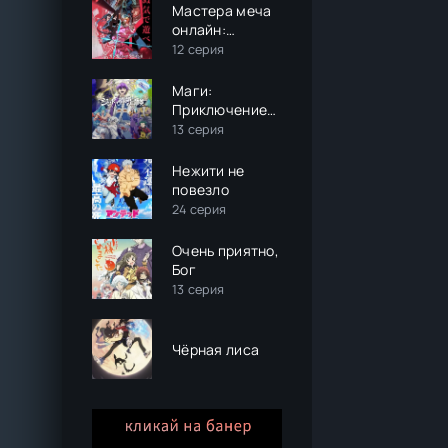
Мастера меча
онлайн:
Альтернативная
12 серия
Призрачная
пуля 2
Маги:
Приключение
Синдбада (3
13 серия
сезон)
Нежити не
повезло
24 серия
Очень приятно,
Бог
13 серия
Чёрная лиса