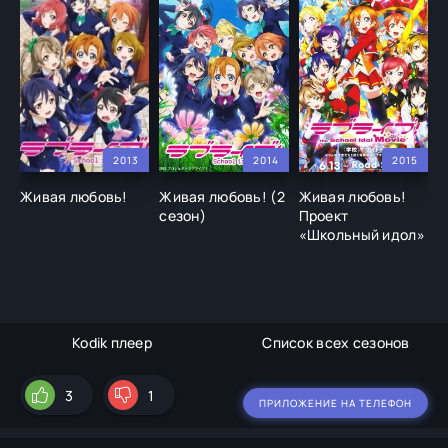
2013
2014
2015
Живая любовь!
Живая любовь! (2
Живая любовь!
Ж
сезон)
Проект
С
«Школьный идол»
Kodik плеер
Список всех сезонов
3
1
ПРИЛОЖЕНИЕ НА ТЕЛЕФОН