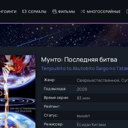
НГОИНГИ
СЕРИАЛЫ
ФИЛЬМЫ
МНОГОСЕРИЙНЫЕ
Мунто: Последняя битва
Tenjoubito to Akutobito Saigo no Tata
Жанр:
Сверхъестественное, Суп
Год выхода:
2009
Время серии:
83 мин
Рейтинг:
Статус:
вышел
Режиссер:
Ёсидзи Кигами