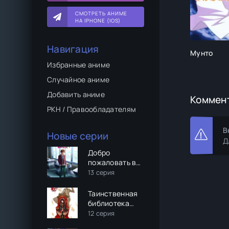
СМОТРЕТЬ АНИМЕ
НА IPHONE (IOS)
Навигация
Мунто
Избранные аниме
Случайное аниме
Добавить аниме
Коммен
РКН / Правообладателям
В
Новые серии
Д
Добро
пожаловать в
класс
13 серия
превосходства
(2 сезон)
Таинственная
библиотека
Данталиан
12 серия