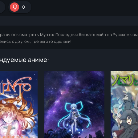
0
равилось
смотреть Мунто: Последняя битва
онлайн на Русском яз
елись с другом, где вы это сделали!
ндуемые аниме: