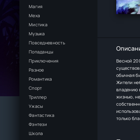
Магия
Меха
Мистика
Музыка
Повседневность
Описан
Попаданцы
Приключения
Весной 20
существов
Разное
обычная би
Романтика
Жители не
Спорт
владению 
жизнью, не
Триллер
собственно
Ужасы
использова
Фантастика
только бла
Фэнтези
Школа