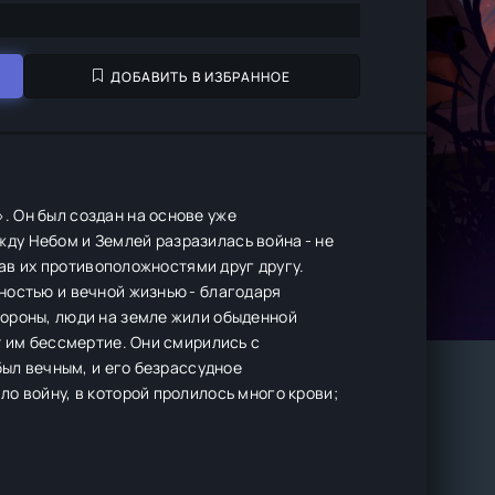
ДОБАВИТЬ В ИЗБРАННОЕ
 Он был создан на основе уже
ду Небом и Землей разразилась война - не
лав их противоположностями друг другу.
ностью и вечной жизнью - благодаря
ороны, люди на земле жили обыденной
т им бессмертие. Они смирились с
был вечным, и его безрассудное
о войну, в которой пролилось много крови;