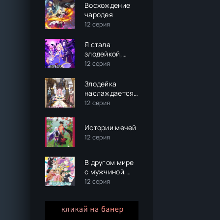
Восхождение
чародея
12 серия
Я стала
злодейкой,
поэтому мне
12 серия
нужно
заарканить
Злодейка
последнего
наслаждается
босса
своей седьмой
12 серия
жизнью в
качестве
Истории мечей
свободолюбивой
12 серия
невесты во
вражеской
стране
В другом мире
с мужчиной,
обратившимся
12 серия
красоткой