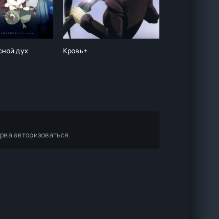
сной дух
Кровь+
Король-шаман:
сезон)
ерва авторизоваться.