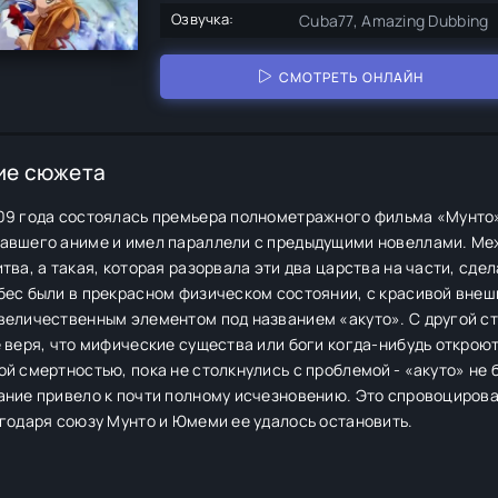
Озвучка:
Cuba77, Amazing Dubbing
СМОТРЕТЬ ОНЛАЙН
ие сюжета
09 года состоялась премьера полнометражного фильма «Мунто».
авшего аниме и имел параллели с предыдущими новеллами. Меж
тва, а такая, которая разорвала эти два царства на части, сде
бес были в прекрасном физическом состоянии, с красивой внеш
величественным элементом под названием «акуто». С другой ст
 веря, что мифические существа или боги когда-нибудь открою
й смертностью, пока не столкнулись с проблемой - «акуто» не 
ние привело к почти полному исчезновению. Это спровоцировал
годаря союзу Мунто и Юмеми ее удалось остановить.