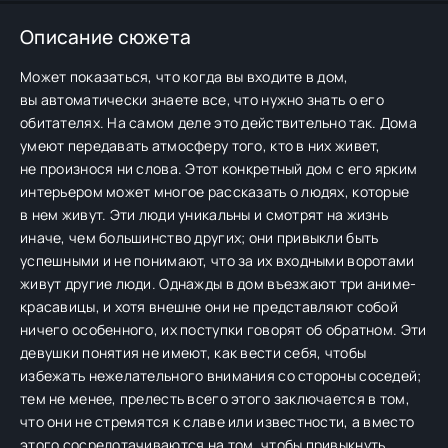
Описание сюжета
Может показаться, что когда вы входите в дом,
вы автоматически знаете все, что нужно знать о его
обитателях. На самом деле это действительно так. Дома
умеют передавать атмосферу того, кто в них живет,
не произнося ни слова. Этот конкретный дом с его ярким
интерьером может многое рассказать о людях, которые
в нем живут. Эти люди уникальны и смотрят на жизнь
иначе, чем большинство других; они привыкли быть
успешными и не понимают, что за их входными воротами
живут другие люди. Однажды в дом въезжают три аниме-
красавицы, и хотя внешне они не представляют собой
ничего особенного, их поступки говорят об обратном. Эти
девушки понятия не имеют, как вести себя, чтобы
избежать нежелательного внимания со стороны соседей;
тем не менее, прелесть всего этого заключается в том,
что они не стремятся к славе или известности, а вместо
этого сосредотачиваются на том, чтобы привыкнуть