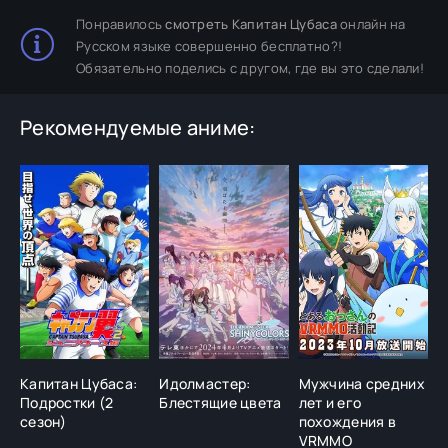
Понравилось
смотреть Капитан Цубаса
онлайн на
Русском языке совершенно бесплатно?!
Обязательно поделись с другом, где вы это сделали!
Рекомендуемые аниме:
Капитан Цубаса:
Идолмастер:
Мужчина средних
Б
Подростки (2
Блестящие цвета
лет и его
(
сезон)
похождения в
VRMMO