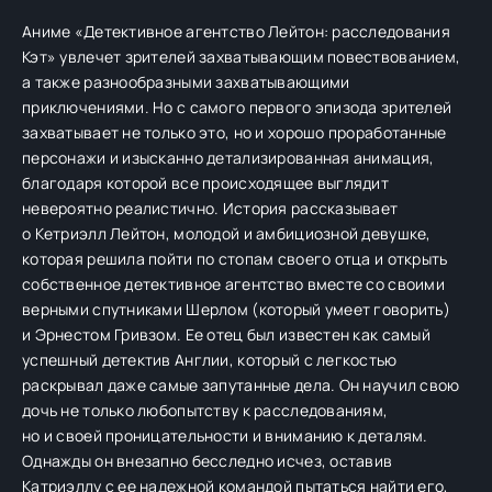
Аниме «Детективное агентство Лейтон: расследования
Кэт» увлечет зрителей захватывающим повествованием,
а также разнообразными захватывающими
приключениями. Но с самого первого эпизода зрителей
захватывает не только это, но и хорошо проработанные
персонажи и изысканно детализированная анимация,
благодаря которой все происходящее выглядит
невероятно реалистично. История рассказывает
о Кетриэлл Лейтон, молодой и амбициозной девушке,
которая решила пойти по стопам своего отца и открыть
собственное детективное агентство вместе со своими
верными спутниками Шерлом (который умеет говорить)
и Эрнестом Гривзом. Ее отец был известен как самый
успешный детектив Англии, который с легкостью
раскрывал даже самые запутанные дела. Он научил свою
дочь не только любопытству к расследованиям,
но и своей проницательности и вниманию к деталям.
Однажды он внезапно бесследно исчез, оставив
Катриэллу с ее надежной командой пытаться найти его,