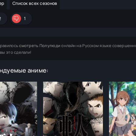
ер
Список всех сезонов
2
1
равилось
смотреть Полулюди
онлайн на Русском языке совершенно
 вы это сделали!
ндуемые аниме: