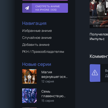
СМОТРЕТЬ АНИМЕ
НА IPHONE (IOS)
Навигация
Избранные аниме
Получелове
Случайное аниме
Импульс
Добавить аниме
РКН / Правообладателям
Коммен
Новые серии
В
Магия
Д
вернувшегося
должна быть
12 серия
особенной
Семь
главенствующих
мечей
15 серия