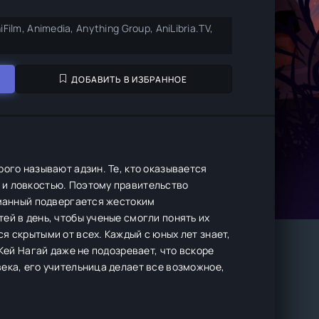
iFilm, Animedia, Anything Group, AniLibria.TV,
ДОБАВИТЬ В ИЗБРАННОЕ
ого называют адзин. Те, кто оказывается
 и ловкостью. Поэтому правительство
йманный подвергается жестоким
ей в день, чтобы ученые смогли понять их
я скрытыми от всех. Каждый с юных лет знает,
Кей Нагай даже не подозревает, что вскоре
ека, его учительница делает все возможное,