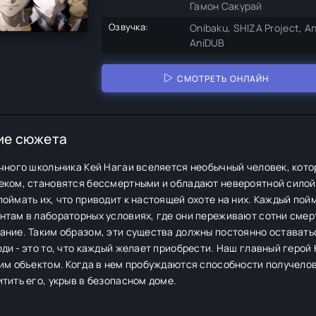
Гамон Сакурай
Озвучка:
Onibaku, SHIZA Project, An
AniDUB
СМОТРЕТЬ ОНЛАЙН
ие сюжета
чного школьника Кей Нагаи вселяется необычный человек, котор
еком, становятся бессмертными и обладают невероятной силой
оймать их, что приводит к настоящей охоте на них. Каждый по
там в лабораторных условиях, где они переживают сотни смерт
ние. Таким образом, эти существа должны постоянно оставатьс
ди - это то, что каждый желает приобрести. Наш главный герой 
им объектом. Когда в нем пробуждаются способности получелов
тить его, укрыв в безопасном доме.