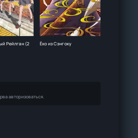
ый Рейлган (2
Ёко из Сэнгоку
Городская дья
сезон)
ерва авторизоваться.