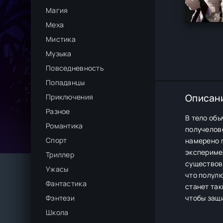
Магия
Меха
Мистика
Музыка
Повседневность
Попаданцы
Описан
Приключения
Разное
В тело обы
Романтика
получелов
Спорт
намерено п
эксперимен
Триллер
существова
Ужасы
что полулю
Фантастика
станет так
Фэнтези
чтобы защи
Школа