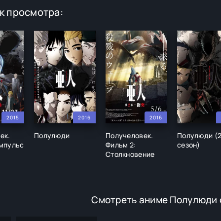
к просмотра:
2015
2016
2016
ек.
Полулюди
Получеловек.
Полулюди (
Импульс
Фильм 2:
сезон)
Столкновение
Смотреть аниме Полулюди 