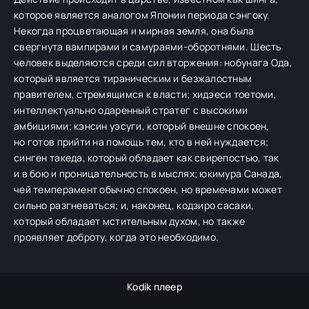
которое является аналогом Японии периода сэнгоку.
Некогда процветающая и мирная земля, она была
свергнута вампирами и самураями-оборотнями. Шесть
человек выделяются среди сил вторжения: нобунага Ода,
который является тираническим и безжалостным
правителем, стремящимся к власти; хидэеси тоетоми,
интеллектуально одаренный стратег с высокими
амбициями; кэнсин уэсуги, который внешне спокоен,
но готов прийти на помощь тем, кто в ней нуждается;
синген такеда, который обладает как свирепостью, так
и в бою и проницательность в мыслях; юкимура Санада,
чей темперамент обычно спокоен, но временами может
сильно разгневаться; и, наконец, кодзиро сасаки,
который обладает мстительным духом, но также
проявляет доброту, когда это необходимо.
Kodik плеер