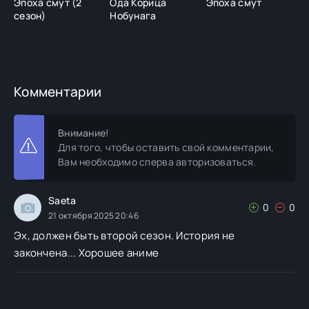
Эпоха смут (2
Ода Корица
Эпоха смут
Ш
сезон)
Нобунага
Комментарии
Внимание!
Для того, чтобы оставить свой комментарии,
Вам необходимо сперва авторизоваться.
Saeta
0
0
21 октября 2025 20:46
Эх, должен быть второй сезон. История не
закончена... Хорошее аниме