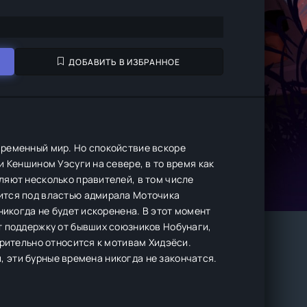
ДОБАВИТЬ В ИЗБРАННОЕ
временный мир. Но спокойствие вскоре
 Кеншином Уэсуги на севере, в то время как
ляют несколько правителей, в том числе
ится под властью адмирала Моточика
никогда не будет искоренена. В этот момент
т поддержку от бывших союзников Нобунаги,
зрительно относится к мотивам Хидэёси.
и, эти бурные времена никогда не закончатся.