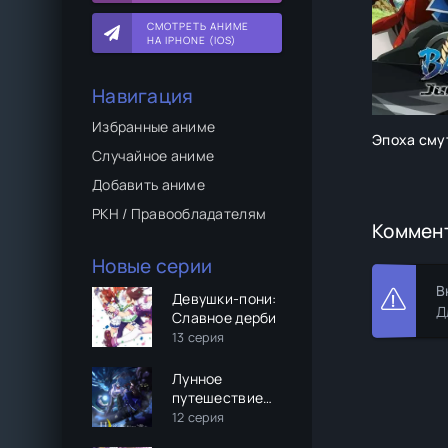
СМОТРЕТЬ АНИМЕ
НА IPHONE (IOS)
Навигация
Избранные аниме
Эпоха сму
Случайное аниме
Добавить аниме
РКН / Правообладателям
Коммен
Новые серии
В
Девушки-пони:
Д
Славное дерби
13 серия
Лунное
путешествие
приведёт к
12 серия
новому миру