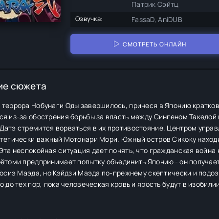
Патрик Сэйтц
Озвучка:
FassaD, AniDUB
СМОТРЕТЬ ОНЛАЙН
ие сюжета
 террора Нобунаги Оды завершилось, принеся в Японию кратко
я из-за обострения борьбы за власть между Сингеном Такедой и
Датэ стремится ворваться в их противостояние. Центром управ
атегически важный Мотонари Мори. Южный остров Сикоку наход
Эта неспокойная ситуация дает понять, что гражданская война 
оётоми предпринимает попытку объединить Японию - он получае
Тосиэ Маэда, но Кэйдзи Маэда по-прежнему скептически и подо
о до тех пор, пока человеческая кровь и ярость будут в изобили