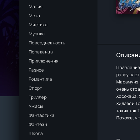
Магия
Меха
Мистика
Музыка
Повседневность
Попаданцы
Описан
Приключения
Правление
Разное
разрушаетс
Романтика
Масамунэ 
Спорт
очень стр
Хосокабэ. 
Триллер
Хидэёси Т
Ужасы
таких как 
Фантастика
Похоже, чт
Фэнтези
Школа