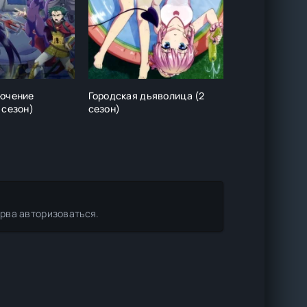
лючение
Городская дьяволица (2
Отвергнутый 
 сезон)
сезон)
зверь
ерва авторизоваться.