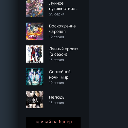
Лунное
путешествие в
другой мир (2
25 серия
сезон)
Восхождение
чародея
12 серия
Лунный проект
(2 сезон)
13 серия
Спокойной
ночи, мир
12 серия
Нелюдь
13 серия