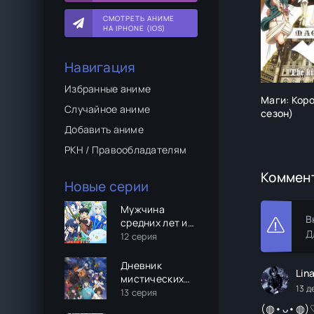
СМОТРЕТЬ АНИМЕ
НА IPHONE (IOS)
Навигация
Избранные аниме
Маги: Коро
Случайное аниме
сезон)
Добавить аниме
РКН / Правообладателям
Коммен
Новые серии
Мужчина
В
средних лет и
Д
его
12 серия
похождения в
VRMMO
Дневник
Lina
мистических
13 д
существ
13 серия
(⁠◍⁠•⁠ᴗ⁠•⁠◍⁠