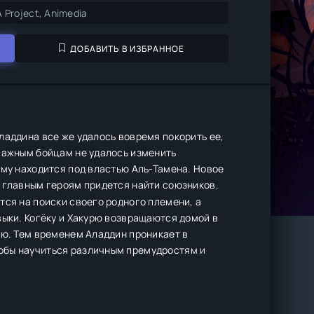
A Project, Animedia
ДОБАВИТЬ В ИЗБРАННОЕ
ладдина все же удалось вовремя покорить ее,
тважным бойцам не удалось изменить
ему находится под властью Аль-Тамена. Новое
, главным героям придется найти союзников.
тся на поиски своего родного племени, а
выки. Когёку и Хакурю возвращаются домой в
ию. Тем временем Аладдин проникает в
обы научиться различным премудростям и