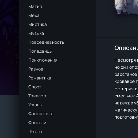
Магия
Меха
Мистика
Музыка
Повседневность
Описан
Попаданцы
Приключения
Несмотря н
но они оп
Разное
расстановк
Романтика
кровавое п
Спорт
Не теряя в
Триллер
смельчак А
надежде уб
Ужасы
магическу
Фантастика
подготови
Фэнтези
Школа