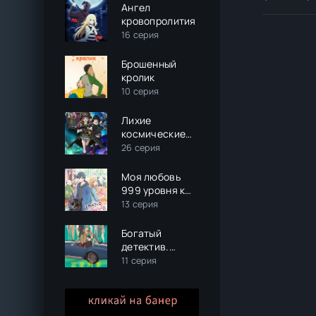
Ангел
кровопролития
16 серия
Брошенный
кролик
10 серия
Лихие
космические
пираты
26 серия
Моя любовь
999 уровня к
Ямаде
13 серия
Богатый
детектив.
Баланс:
11 серия
Неограничен