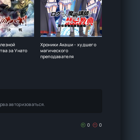
елезной
Хроники Акаши - худшего
Маг-обманщик
тва за Унато
магического
мира
преподавателя
ерва авторизоваться.
0
0