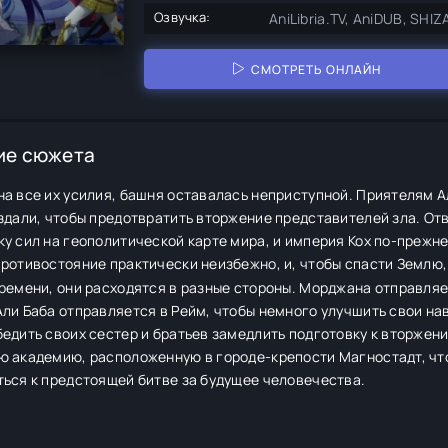
Озвучка:
AniLibria.TV, AniDUB, SHIZ
СМОТРЕТЬ ОНЛАЙН
ие сюжета
а все их усилия, башня оставалась неприступной. Приятелям А
оздали, чтобы предотвратить вторжение представителей зла. О
у сил на геополитической карте мира, и империя Кох по-прежн
ротивостояние практически неизбежно, и, чтобы спасти Землю
ремени, они расходятся в разные стороны. Морджана отправляе
ли Баба отправляется в Рейм, чтобы немного улучшить свои на
едить своих сестер и братьев замедлить подготовку к вторжен
ю академию, расположенную в городе-крепости Магностадт, чт
ться к предстоящей битве за будущее человечества.