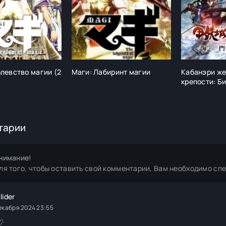
левство магии (2
Маги: Лабиринт магии
Кабанэри ж
крепости: Би
тарии
нимание!
ля того, чтобы оставить свой комментарии, Вам необходимо сп
lider
екабря 2024 23:55
)♡