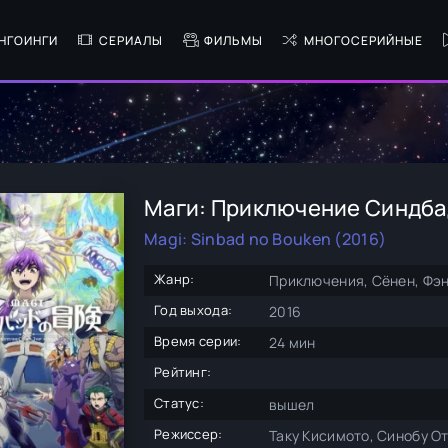
НГОИНГИ
СЕРИАЛЫ
ФИЛЬМЫ
МНОГОСЕРИЙНЫЕ
Маги: Приключение Синдбад
Magi: Sinbad no Bouken (2016)
Жанр:
Приключения, Сёнен, Фэн
Год выхода:
2016
Время серии:
24 мин
Рейтинг:
Статус:
вышел
Режиссер:
Таку Кисимото, Синобу О