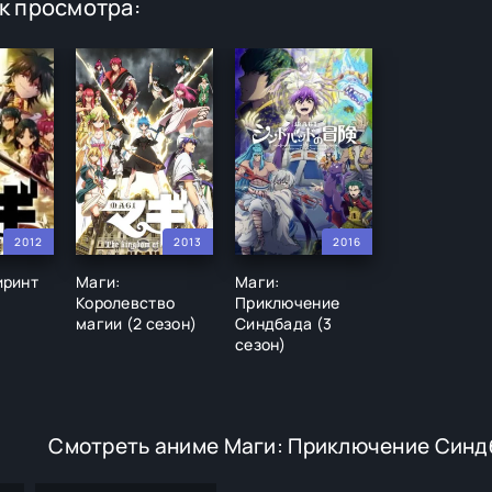
к просмотра:
2012
2013
2016
иринт
Маги:
Маги:
Королевство
Приключение
магии (2 сезон)
Синдбада (3
сезон)
Смотреть аниме Маги: Приключение Синдб