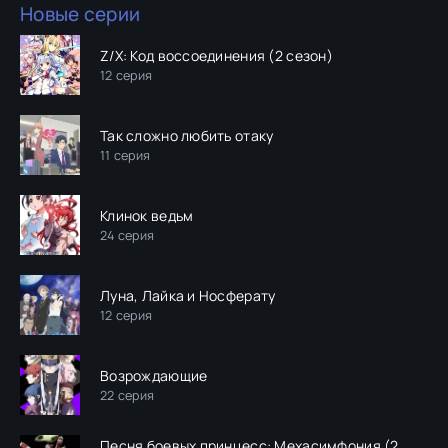
Новые серии
Z/X: Код воссоединения (2 сезон)
12 серия
Так сложно любить отаку
11 серия
Клинок ведьм
24 серия
Луна, Лайка и Носферату
12 серия
Возрождающие
22 серия
Песня боевых принцесс: Мехасимфония (2