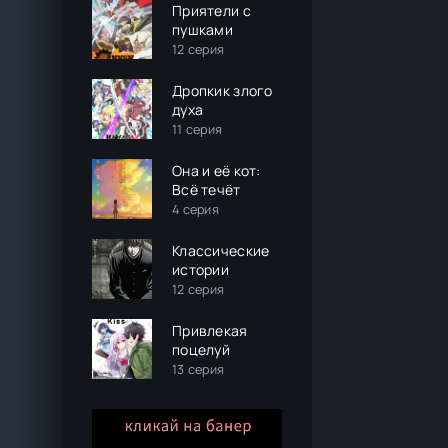
Приятели с
пушками
12 серия
Дропкик злого
духа
11 серия
Она и её кот:
Всё течёт
4 серия
Классические
истории
12 серия
Привлекая
поцелуй
13 серия