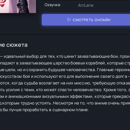
Озвучка:
AniLane
СМОТРЕТЬ ОНЛАЙН
ие сюжета
— идеальный выбор для тех, кто ценит захватывающие бои, пр
опадают в захватывающее царство боевых кораблей, которые ст
е цели, но и сохранить будущее человечества. Главные героин
скусством боя и используют его для выполнения своего долга 
тся, когда судьба возлагает на них миссию, требующую отказа
ть усилия с теми, кто может спасти человечество. Кроме того,
ом и анимационными визуальными эффектами, которые прекрас
д которым трудно устоять. Несмотря на то, что аниме очень при
о бы лучше проработать в сценарном плане.