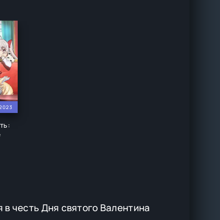
2023
ть:
е
 в честь Дня святого Валентина