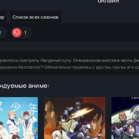
онлайн
ер
Список всех сезонов
2
1
равилось
смотреть Лазурный путь: Специальная миссия в честь Дн
ершенно бесплатно?! Обязательно поделись с другом, где вы это с
ндуемые аниме: