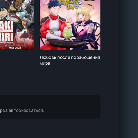
Любовь после порабощения
Влюблённый а
мира
ерва авторизоваться.