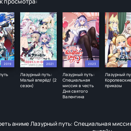
к просмотра:
2019
2021
2023
путь
Лазурный путь:
Лазурный путь:
Лазурный пу
Малый вперёд! (2
Специальная
Королевски
сезон)
миссия в честь
приказы
Дня святого
Валентина
еть аниме Лазурный путь: Специальная миссия