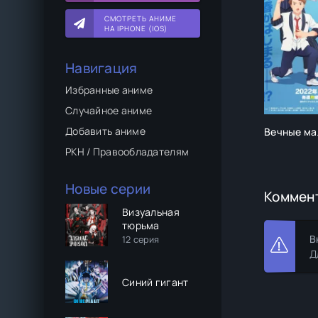
СМОТРЕТЬ АНИМЕ
НА IPHONE (IOS)
Навигация
Избранные аниме
Случайное аниме
Добавить аниме
Вечные ма
РКН / Правообладателям
Новые серии
Коммен
Визуальная
тюрьма
В
12 серия
Д
Синий гигант