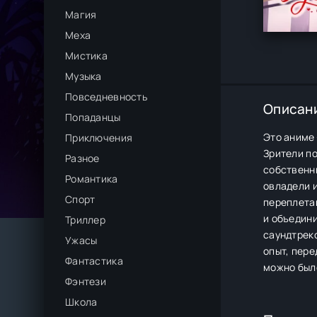
Магия
Меха
Мистика
Музыка
Повседневность
Описан
Попаданцы
Это аниме 
Приключения
Зрители п
Разное
собственны
Романтика
овладели и
Спорт
переплетаю
и объедини
Триллер
саундтрек
Ужасы
опыт, пере
Фантастика
можно был
Фэнтези
Школа