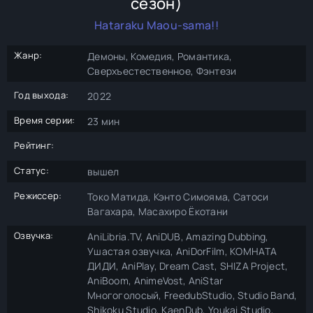
сезон)
Hataraku Maou-sama!!
Жанр:
Демоны, Комедия, Романтика,
Сверхъестественное, Фэнтези
Год выхода:
2022
Время серии:
23 мин
Рейтинг:
Статус:
вышел
Режиссер:
Токо Матида, Кэнто Симояма, Сатоси
Вагахара, Масахиро Ёкотани
Озвучка:
AniLibria.TV, AniDUB, Amazing Dubbing,
Ушастая озвучка, AniDorFilm, КОМНАТА
ДИДИ, AniPlay, Dream Cast, SHIZA Project,
AniBoom, AnimeVost, AniStar
Многоголосый, FreedubStudio, Studio Band,
Shikoku Studio, KaenDub, Youkai Studio,