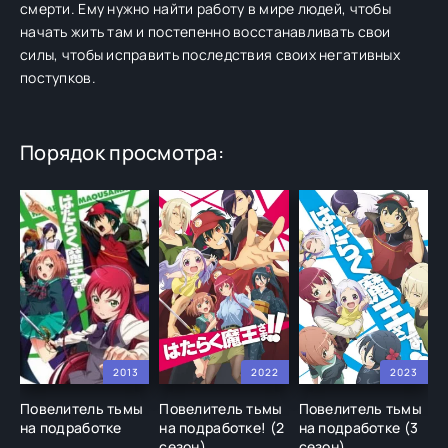
смерти.
Ему нужно найти работу в мире людей, чтобы
начать жить там и постепенно восстанавливать свои
силы, чтобы исправить последствия своих негативных
поступков.
Порядок просмотра:
2013
2022
2023
Повелитель тьмы
Повелитель тьмы
Повелитель тьмы
на подработке
на подработке! (2
на подработкe (3
сезон)
сезон)