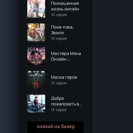
Полноценная
жизнь онлайн
10 серия
Пока-пока,
Земля
10 серия
Мастера Меча
Онлайн:
Прогрессив —
Скерцо
глубокой ночи
Маска героя
15 серия
Добро
пожаловать в
класс
13 серия
превосходства
(2 сезон)