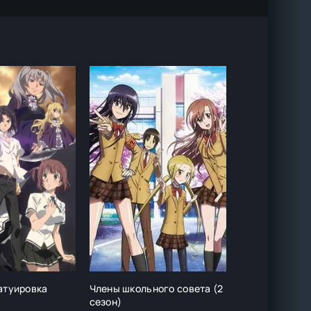
атуировка
Члены школьного совета (2
Стальная трев
сезон)
рейд