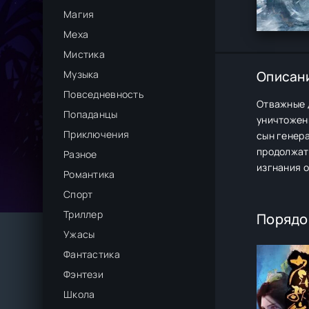
Магия
Меха
Мистика
Музыка
Описан
Повседневность
Отважные 
Попаданцы
уничтоженн
Приключения
сын генера
продолжат
Разное
изгнания о
Романтика
Спорт
Триллер
Порядо
Ужасы
Фантастика
Фэнтези
Школа