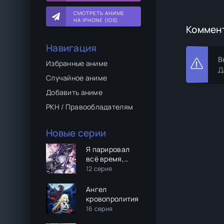
СМОТРЕТЬ АНИМЕ
НА IPHONE (IOS)
Коммен
Навигация
В
Избранные аниме
Д
Случайное аниме
Добавить аниме
РКН / Правообладателям
Новые серии
Я парировал
всё время,
чтобы стать
12 серия
сильнейшим
авантюристом
Ангел
кровопролития
16 серия