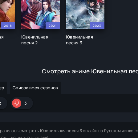
2018
2021
2023
ая
Ювенильная
Ювенильная
песня 2
песня 3
Смотреть аниме Ювенильная пес
ер
Список всех сезонов
2
3
равилось
смотреть Ювенильная песня 3
онлайн на Русском языке 
гом, где вы это сделали!