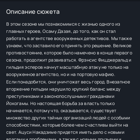
Описание сюжета
В этом сезоне мы познакомимся с жизнью одного из
главных героев, Осаму Дазая, до того, как он стал
работать в агентстве вооруженных детективов. Мы также
узнаем, что заставило его принять это решение. Великое
противостояние, которое было намечено в конце первого
сезона, продолжит развиваться. Фрэнсис Фицджеральд и
гильдия эсперов начнут масштабную атаку не только на
вооруженное агентство, но и на портовую мафию.
Если понадобится, они уничтожат весь город. Внезапное
вторжение гильдии нарушило хрупкий баланс между
преступниками и законопослушными гражданами
Йокогамы. Но настоящая борьба за власть только
начинается, потому что, оказывается, существует
множество других тайных организаций людей с особыми
способностями, которые более чем счастливы выйти на
свет. Ацуси Накадзиме придется иметь дело с новыми
врагами и проблемами, а также с новыми друзьями и