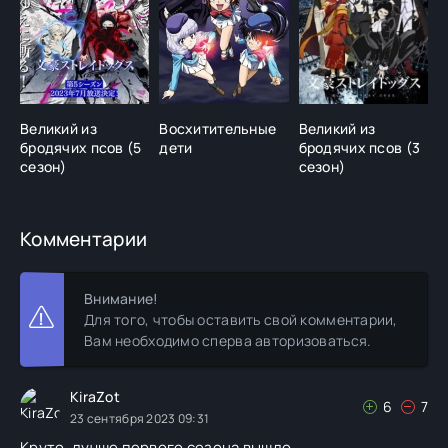
Великий из
Восхитительные
Великий из
В
бродячих псов (5
дети
бродячих псов (3
б
сезон)
сезон)
Комментарии
Внимание!
Для того, чтобы оставить свой комментарии,
Вам необходимо сперва авторизоваться.
KiraZot
6
7
23 сентября 2023 09:31
Круто, лучше первого сезона вышло