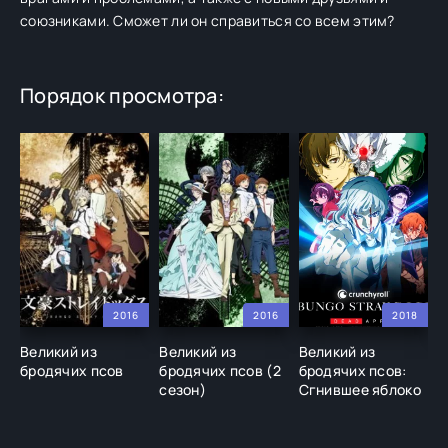
союзниками. Сможет ли он справиться со всем этим?
Порядок просмотра:
2016
2016
2018
Великий из
Великий из
Великий из
В
бродячих псов
бродячих псов (2
бродячих псов:
б
сезон)
Сгнившее яблоко
с