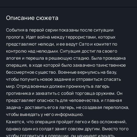
Описание сюжета
События в первой серии показаны после ситуации
пролога. Идет война между террористами, которых
представляют нелюди, и ее ведут Сато и комитет по
контролю над нелюдьми. Ситуация достигла своего
апогея и перешла в решающую стадию. Была проведена
операция, в ходе которой было захвачено таинственное
бессмертное существо. Военные вернулись на базу,
чтобы получить новое задание и отправиться спасать
мир. Отряд военных должен проникнуть в лагерь
противника и захватить с собой торговца оружием. Он
представляет опасность для человечества, и главная
задача - доставить его в лагерь, не создавая переполоха,
чтобы выведать у него информацию.
Кажется, что операция пройдет легко и без осложнений,
однако один из солдат занят совсем другим. Вместо того
чтобы готовиться к операции, он начинает изучать