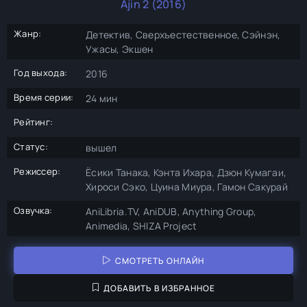
Ajin 2 (2016)
Жанр:
Детектив, Сверхъестественное, Сэйнэн,
Ужасы, Экшен
Год выхода:
2016
Время серии:
24 мин
Рейтинг:
Статус:
вышел
Режиссер:
Ёсики Танака, Кэнта Ихара, Дзюн Кумагаи,
Хироси Сэко, Цуина Миура, Гамон Сакурай
Озвучка:
AniLibria.TV, AniDUB, Anything Group,
Animedia, SHIZA Project
СМОТРЕТЬ ОНЛАЙН
ДОБАВИТЬ В ИЗБРАННОЕ