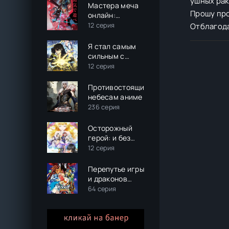
ушных рак
Мастера меча
Прошу пр
онлайн:
Альтернативная
12 серия
Отблагода
Призрачная
пуля 2
Я стал самым
сильным с
провальным
12 серия
навыком
«ненормальное
Противостоящий
состояние», я
небесам аниме
разрушу всё
236 серия
Осторожный
герой: и без
того
12 серия
сильнейший, он
слишком
Перепутье игры
осторожен!
и драконов
аниме
64 серия