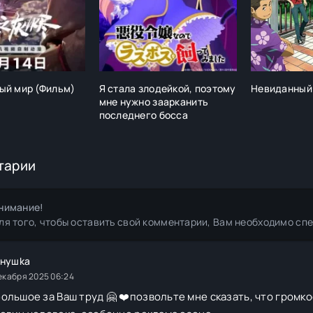
ый мир (Фильм)
Я стала злодейкой, поэтому
Невиданный
мне нужно заарканить
последнего босса
тарии
нимание!
ля того, чтобы оставить свой комментарии, Вам необходимо сп
нyшka
екабря 2025 06:24
ольшое за Ваш труд 🤗 ❤️позвольте мне сказать, что громк