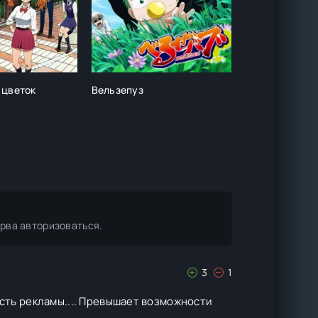
 цветок
Вельзепуз
Эпоха смут: 
вечеринка (3 
ерва авторизоваться.
3
1
ость рекламы.... Превышает возможности