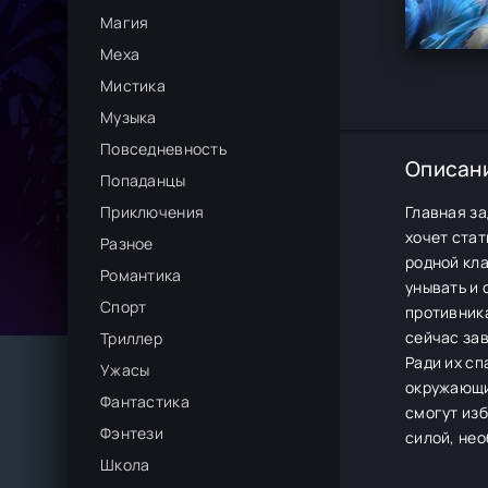
Магия
Меха
Мистика
Музыка
Повседневность
Описан
Попаданцы
Приключения
Главная за
хочет стат
Разное
родной кла
Романтика
унывать и 
Спорт
противника
сейчас зав
Триллер
Ради их сп
Ужасы
окружающим
Фантастика
смогут изб
Фэнтези
силой, нео
Школа