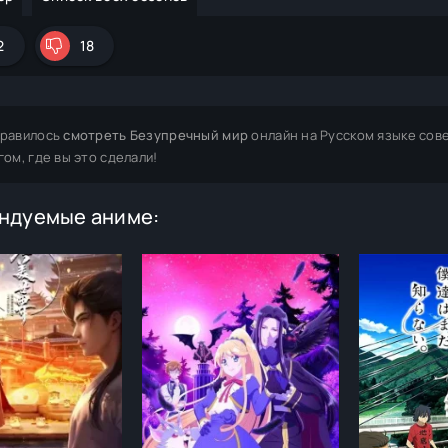
2
18
равилось
смотреть Безупречный мир
онлайн на Русском языке сов
гом, где вы это сделали!
ндуемые аниме: