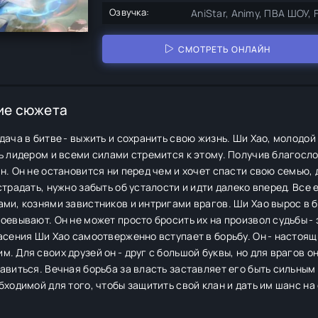
Озвучка:
AniStar, Animy, ПВА ШОУ, 
СМОТРЕТЬ ОНЛАЙН
ие сюжета
дача в битве - выжить и сохранить свою жизнь. Ши Хао, молодой
ь лидером и всеми силами стремится к этому. Получив благосло
н. Он не остановится ни перед чем и хочет спасти свою семью,
страдать, нужно забыть об усталости и идти далеко вперед. Все
ми, кознями завистников и интригами врагов. Ши Хао вырос в б
оевывают. Он не может просто бросить их на произвол судьбы - 
асения Ши Хао самоотверженно вступает в борьбу. Он - настоящ
. Для своих друзей он - друг с большой буквы, но для врагов он
авиться. Вечная борьба за власть заставляет его быть сильным
бходимой для того, чтобы защитить свой клан и дать им шанс на