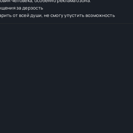
овин человека, особенно реклама озона.
ощения за дерзость
рить от всей души, не смогу упустить возможность