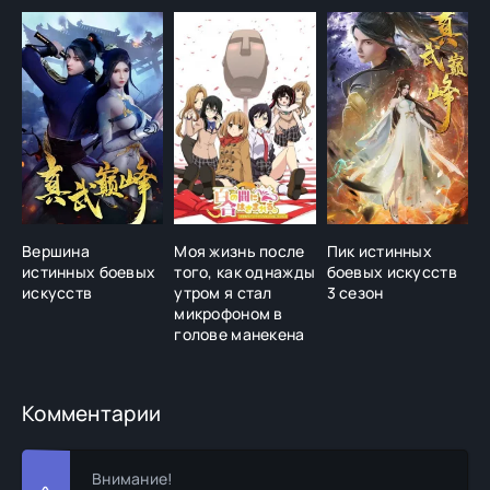
Вершина
Моя жизнь после
Пик истинных
О
истинных боевых
того, как однажды
боевых искусств
с
искусств
утром я стал
3 сезон
а
микрофоном в
голове манекена
Комментарии
Внимание!