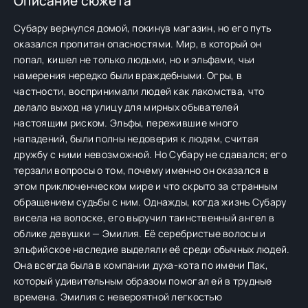
Описание сюжета
Субару вернулся домой, покинув магазин, но его путь
оказался пропитан опасностями. Мир, в который он
попал, кишел не только людьми, но и эльфами, чьи
намерения нередко были враждебными. Огры, в
частности, воспринимали людей как лакомства, что
делало выход на улицу для мирных обывателей
настоящим риском. Эльфы, пережившие много
нападений, были полны недоверия к людям, считая
дружбу с ними невозможной. Но Субару не сдавался; его
терзали вопросы о том, почему именно он оказался в
этом приключенческом мире и что скрыто за странным
обращением судьбы с ним. Однажды, когда жизнь Субару
висела на волоске, его выручил таинственный ангел в
облике девушки — Эмилия. Её серебристые волосы и
эльфийское наследие выделяли её среди обычных людей.
Она всегда была в компании духа-кота по имени Пак,
который удивительным образом помогал ей в трудные
времена. Эмилия с невероятной легкостью