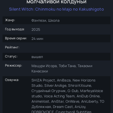
молчаливой колдуньи
Silent Witch: Chinmoku no Majo no Kakushigoto
Жанр:
Фэнтези, Школа
Год выхода:
2025
Время серии:
24 мин
Рейтинг:
Статус:
вышел
Режиссер:
Мацури Исора, Тоби Тана, Такаоми
Канасаки
Озвучка:
SHIZA Project, AniBaza, New Horizons
Studio, Silver AniAge, Shiroi Kitsune,
Студийный Огурчик, G-Dub, MarfeyaVoice
studio, Voice Acting Team, AniDub Online,
AnimeVost, AniStar, OnWave, AniLiberty, ТО
Дубляжная, Dream Cast, AniJoy,
DOBROVOICE, Crunchyroll.Subtitles