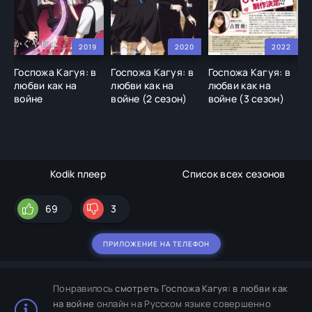
2019
2020
2022
Госпожа Кагуя: в
Госпожа Кагуя: в
Госпожа Кагуя: в
Г
любви как на
любви как на
любви как на
л
войне
войне (2 сезон)
войне (3 сезон)
в
п
н
Kodik плеер
Список всех сезонов
69
3
ПРИЛОЖЕНИЕ НА ТЕЛЕФОН
Понравилось
смотреть Госпожа Кагуя: в любви как
на войне
онлайн на Русском языке совершенно