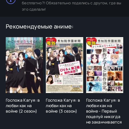
бесплатно?! Обязательно поделись с другом, где вы
это сделали!
Рекомендуемые аниме:
Госпожа Кагуя: в
Госпожа Кагуя: в
Госпожа Кагуя: в
Ч
любви как на
любви как на
любви как на
с
войне (2 сезон)
войне (3 сезон)
войне - Первый
поцелуй никогда
не заканчивается