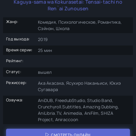
Kaguya-sama wa Kokurasetai: Tensai-tachi no
Ren`ai Zunousen
Жанр:
Комедия, Психологическое, Романтика,
Сэйнэн, Школа
Год выхода:
2019
Время серии:
25 мин
Рейтинг:
Статус:
вышел
Режиссер:
Ака Акасака, Ясухиро Наканъиси, Юкиэ
Сугавара
Озвучка:
AniDUB, FreedubStudio, Studio Band,
Crunchyroll.Subtitles, Amazing Dubbing,
AniLibria.TV, Animedia, AniFilm, SHIZA
Project, Aniraccoon
СМОТРЕТЬ ОНЛАЙН