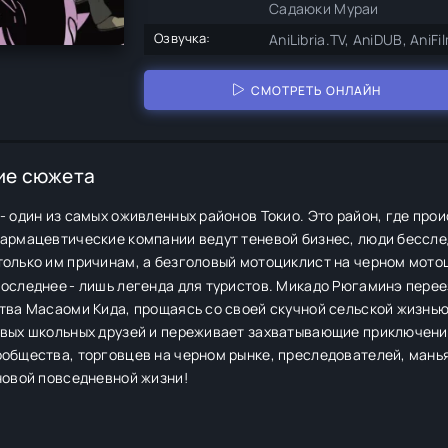
Садаюки Мураи
Озвучка:
AniLibria.TV, AniDUB, AniF
СМОТРЕТЬ ОНЛАЙН
ие сюжета
- один из самых оживленных районов Токио. Это район, где пр
фармацевтические компании ведут теневой бизнес, люди бессл
только им причинам, а безголовый мотоциклист на черном мот
последнее - лишь легенда для туристов. Микадо Рюгаминэ пере
тва Масаоми Кида, прощаясь со своей скучной сельской жизнью
овых школьных друзей и переживает захватывающие приключения
общества, торговцев на черном рынке, преследователей, манья
новой повседневной жизни!