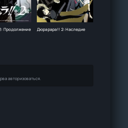
2: Продолжение
Дюрарара!! 2: Наследие
Невеста чарод
с Запада и вс
ерва авторизоваться.