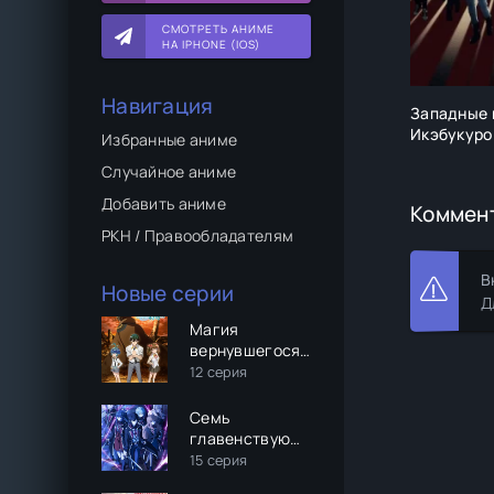
СМОТРЕТЬ АНИМЕ
НА IPHONE (IOS)
Навигация
Западные 
Икэбукуро
Избранные аниме
Случайное аниме
Добавить аниме
Коммен
РКН / Правообладателям
В
Новые серии
Д
Магия
вернувшегося
должна быть
12 серия
особенной
Семь
главенствующих
мечей
15 серия