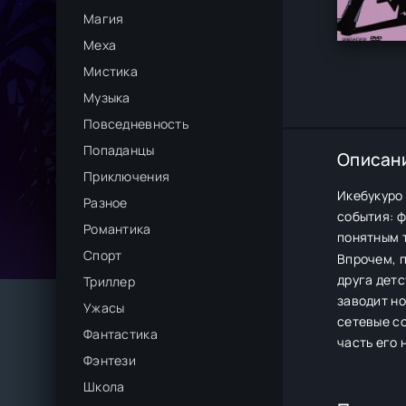
Магия
Меха
Мистика
Музыка
Повседневность
Попаданцы
Описан
Приключения
Икебукуро 
Разное
события: 
Романтика
понятным 
Спорт
Впрочем, 
друга детс
Триллер
заводит н
Ужасы
сетевые со
Фантастика
часть его 
Фэнтези
Школа