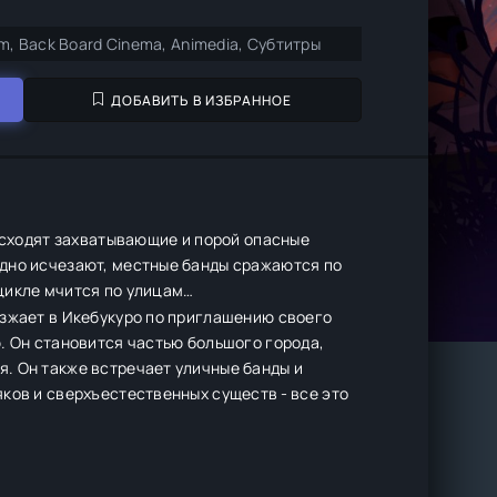
ilm, Back Board Cinema, Animedia, Субтитры
ДОБАВИТЬ В ИЗБРАННОЕ
оисходят захватывающие и порой опасные
едно исчезают, местные банды сражаются по
оцикле мчится по улицам…
езжает в Икебукуро по приглашению своего
. Он становится частью большого города,
. Он также встречает уличные банды и
ков и сверхъестественных существ - все это