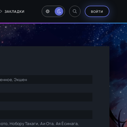
ЗАКЛАДКИ
ВОЙТИ
венное, Экшен
ото, Нобору Такаги, Аи Ота, Ая Ёсинага,