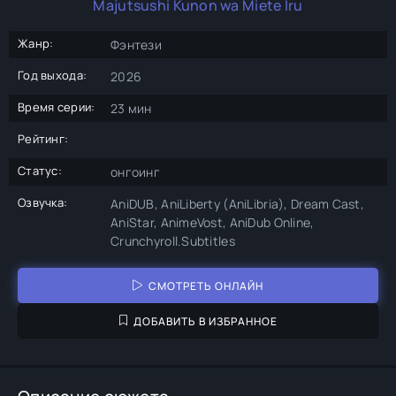
Majutsushi Kunon wa Miete Iru
Жанр:
Фэнтези
Год выхода:
2026
Время серии:
23 мин
Рейтинг:
Статус:
онгоинг
Озвучка:
AniDUB, AniLiberty (AniLibria), Dream Cast,
AniStar, AnimeVost, AniDub Online,
Crunchyroll.Subtitles
СМОТРЕТЬ ОНЛАЙН
ДОБАВИТЬ В ИЗБРАННОЕ