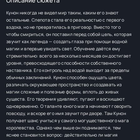
Описание сюжета
Кунон никогда не видел мир таким, каким его знают
остальные. Слепота стала его реальностью с первого
вздоха, но не превратилась в приговор. Вместо того
чтобы смириться, он поставил перед собой цель, которая
звучит как легенда — создать глаза при помощи водной
магии и впервые увидеть свет. Обучение даётся ему
стремительно: всего за несколько месяцев он достигает
уровня, превосходящего способности собственного
наставника. Его контроль над водой выходит за пределы
обычных заклинаний. Кунон способен ощущать цвета,
различать окружающее пространство и создавать из
магии сложные и полезные формы, вплоть до живых
существ. Его творения удивляют, пугают и восхищают
одновременно. О таланте юного мага начинают говорить
повсюду, и вскоре его имя звучит при дворе. Там Кунон
получает шанс учиться у самого могущественного мага
королевства. Однако чем выше он поднимается, тем
яснее становится вопрос: действительно ли магия