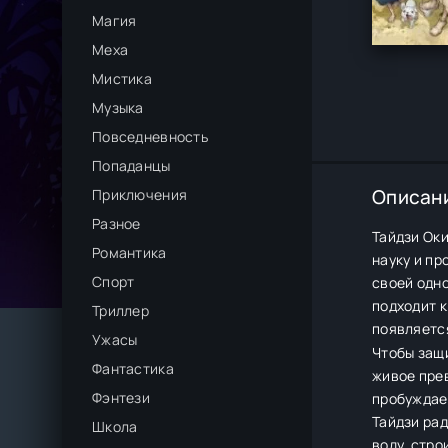
Магия
Меха
Мистика
Музыка
Повседневность
Попаданцы
Описан
Приключения
Разное
Тайдзи Оки
Романтика
науку и пр
Спорт
своей одно
подходит к
Триллер
появляется
Ужасы
Чтобы защи
Фантастика
живое прев
Фэнтези
пробуждает
Тайдзи рад
Школа
воду, стро