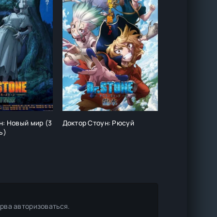
н: Новый мир (3
Доктор Стоун: Рюсуй
Форма голоса
ь)
ерва авторизоваться.