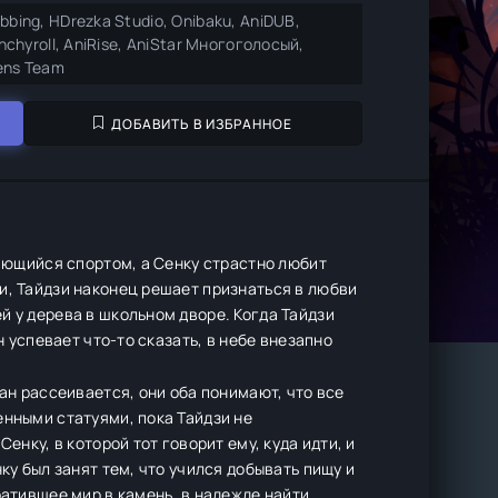
bbing, HDrezka Studio, Onibaku, AniDUB,
unchyroll, AniRise, AniStar Многоголосый,
ens Team
ДОБАВИТЬ В ИЗБРАННОЕ
кающийся спортом, а Сенку страстно любит
и, Тайдзи наконец решает признаться в любви
й у дерева в школьном дворе. Когда Тайдзи
н успевает что-то сказать, в небе внезапно
ан рассеивается, они оба понимают, что все
енными статуями, пока Тайдзи не
енку, в которой тот говорит ему, куда идти, и
ку был занят тем, что учился добывать пищу и
ратившее мир в камень, в надежде найти