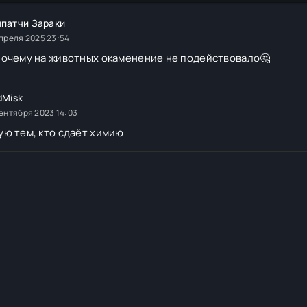
патчи Зараки
преля 2025 23:54
очему на животных окаменение не подействовало🤔
dMisk
ентября 2023 14:03
ю тем, кто сдаёт химию