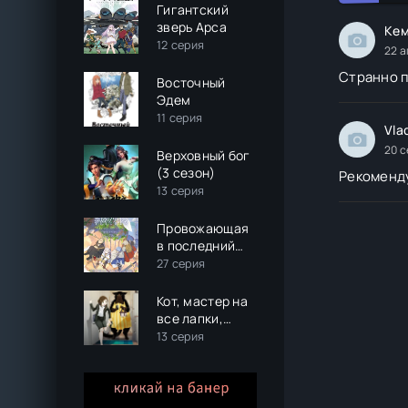
Гигантский
зверь Арса
Кем
12 серия
22 а
Странно п
Восточный
Эдем
11 серия
Vla
20 с
Верховный бог
(3 сезон)
Рекоменду
13 серия
Провожающая
в последний
путь Фрирен
27 серия
Кот, мастер на
все лапки,
сегодня снова
13 серия
грустит