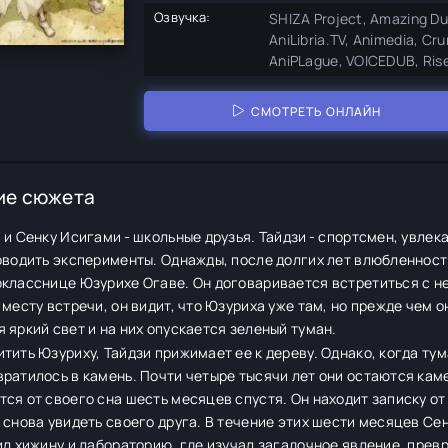
Озвучка:
SHIZA Project, Amazing Du
AniLibria.TV, Animedia, Cr
AniPLague, VOICEDUB, Ris
СМОТРЕТЬ ОНЛАЙН
ие сюжета
 и Сенку Исигами - школьные друзья. Тайдзи - спортсмен, увле
оводить эксперименты. Однажды, после долгих лет влюбленност
класснице Юзурихе Огаве. Он договаривается встретиться с не
 месту встречи, он видит, что Юзуриха уже там, но прежде чем о
 яркий свет и на них опускается зеленый туман.
тить Юзуриху, Тайдзи прижимает ее к дереву. Однако, когда тум
ратилось в камень. Почти четыре тысячи лет они остаются кам
ся от своего сна шесть месяцев спустя. Он находит записку от С
 снова увидеть своего друга. В течение этих шести месяцев Сен
ил хижину и лабораторию, где изучал загадочное явление, прев