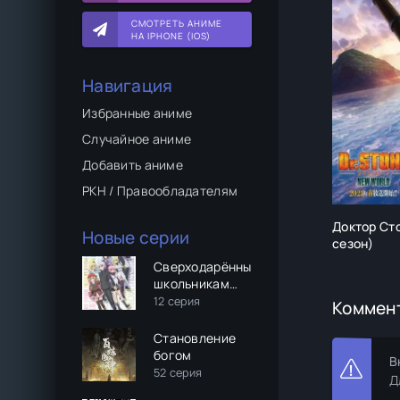
СМОТРЕТЬ АНИМЕ
НА IPHONE (IOS)
Навигация
Избранные аниме
Случайное аниме
Добавить аниме
РКН / Правообладателям
Доктор Сто
Новые серии
сезон)
Сверходарённым
школьникам
даже другой
12 серия
Коммен
мир не почем
Становление
богом
В
52 серия
Д