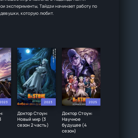
вои эксперименты, Тайдзи начинает работу по
 девушки, которую любит.
2023
2023
2025
20
н:
Доктор Стоун:
Доктор Стоун:
Доктор Стоун 
3
Новый мир (3
Научное
сезон)
сезон 2 часть)
будущее (4
сезон)