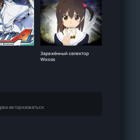
Заражённый селектор
Низкоуровнев
Wixoss
Томодзаки 2
ерва авторизоваться.