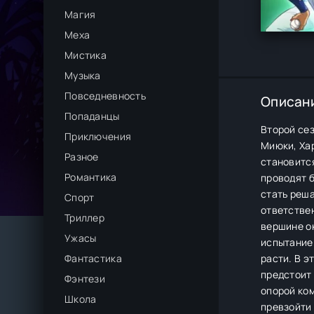
Магия
Меха
Мистика
Музыка
Повседневность
Описан
Попаданцы
Второй се
Приключения
Миюки, Хар
Разное
становитс
Романтика
проводят б
стать реш
Спорт
ответствен
Триллер
вершине о
Ужасы
испытание
Фантастика
расти. В э
предстоит 
Фэнтези
опорой ком
Школа
превзойти 