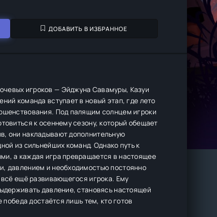
ДОБАВИТЬ В ИЗБРАННОЕ
ючевых игроков — Эйджуна Савамуры, Казуи
ний команда вступает в новый этап, где лето
ершенствования. Под палящим солнцем игроки
отовиться к осеннему сезону, который обещает
ив, они накладывают дополнительную
ной из сильнейших команд. Однако путь к
ми, а каждая игра превращается в настоящее
ми, давлением и необходимостью постоянно
о всё ещё развивающегося игрока. Ему
 выдерживать давление, становясь настоящей
е победа достаётся лишь тем, кто готов