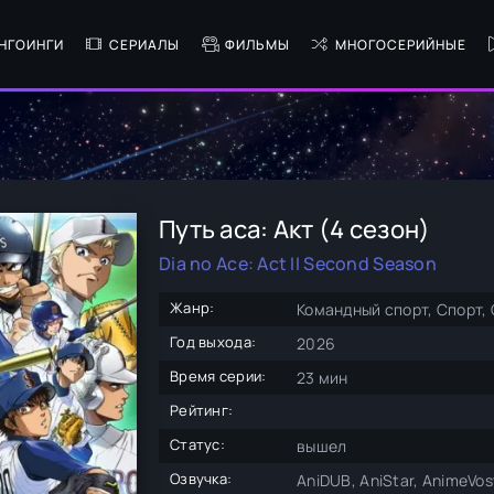
НГОИНГИ
СЕРИАЛЫ
ФИЛЬМЫ
МНОГОСЕРИЙНЫЕ
Путь аса: Акт (4 сезон)
Dia no Ace: Act II Second Season
Жанр:
Командный спорт, Спорт,
Год выхода:
2026
Время серии:
23 мин
Рейтинг:
Статус:
вышел
Озвучка:
AniDUB, AniStar, AnimeVost