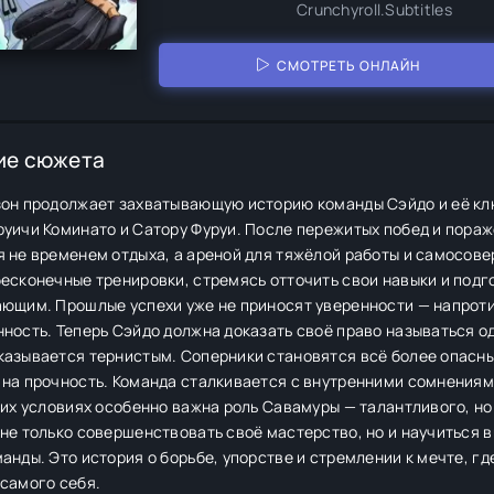
Crunchyroll.Subtitles
СМОТРЕТЬ ОНЛАЙН
ие сюжета
зон продолжает захватывающую историю команды Сэйдо и её кл
уичи Коминато и Сатору Фуруи. После пережитых побед и пораже
я не временем отдыха, а ареной для тяжёлой работы и самосов
есконечные тренировки, стремясь отточить свои навыки и подг
ающим. Прошлые успехи уже не приносят уверенности — напрот
ность. Теперь Сэйдо должна доказать своё право называться од
казывается тернистым. Соперники становятся всё более опасны
 на прочность. Команда сталкивается с внутренними сомнения
тих условиях особенно важна роль Савамуры — талантливого, н
не только совершенствовать своё мастерство, но и научиться
анды. Это история о борьбе, упорстве и стремлении к мечте, гд
самого себя.