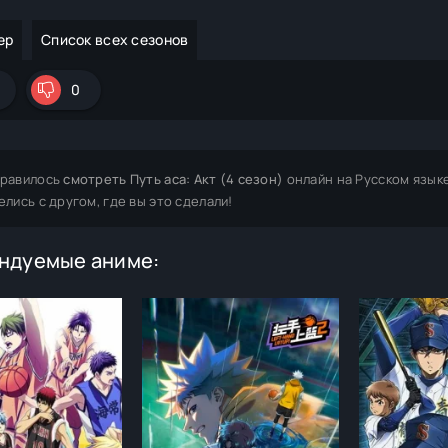
ер
Список всех сезонов
0
равилось
смотреть Путь аса: Акт (4 сезон)
онлайн на Русском язык
елись с другом, где вы это сделали!
ндуемые аниме: