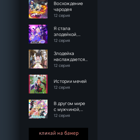
Восхождение
чародея
12 серия
Я стала
злодейкой,
поэтому мне
12 серия
нужно
заарканить
Злодейка
последнего
наслаждается
босса
своей седьмой
12 серия
жизнью в
качестве
Истории мечей
свободолюбивой
12 серия
невесты во
вражеской
стране
В другом мире
с мужчиной,
обратившимся
12 серия
красоткой