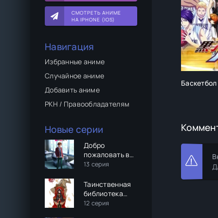
СМОТРЕТЬ АНИМЕ
НА IPHONE (IOS)
Навигация
Избранные аниме
Случайное аниме
Баскетбол 
Добавить аниме
РКН / Правообладателям
Коммен
Новые серии
Добро
пожаловать в
В
класс
13 серия
Д
превосходства
(2 сезон)
Таинственная
библиотека
Данталиан
12 серия