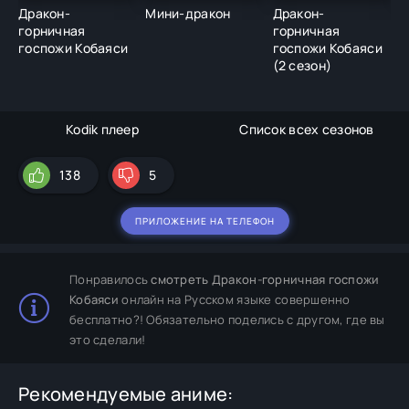
Дракон-
Мини-дракон
Дракон-
Д
горничная
горничная
г
госпожи Кобаяси
госпожи Кобаяси
г
(2 сезон)
2
Kodik плеер
Список всех сезонов
138
5
ПРИЛОЖЕНИЕ НА ТЕЛЕФОН
Понравилось
смотреть Дракон-горничная госпожи
Кобаяси
онлайн на Русском языке совершенно
бесплатно?! Обязательно поделись с другом, где вы
это сделали!
Рекомендуемые аниме: