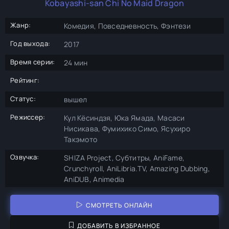
Kobayashi-san Chi No Maid Dragon
Жанр:
Комедия, Повседневность, Фэнтези
Год выхода:
2017
Время серии:
24 мин
Рейтинг:
Статус:
вышел
Режиссер:
Кул Кёсиндзя, Юка Ямада, Масаси
Нисикава, Фумихико Симо, Ясухиро
Такэмото
Озвучка:
SHIZA Project, Субтитры, AniFame,
Crunchyroll, AniLibria.TV, Amazing Dubbing,
AniDUB, Animedia
СМОТРЕТЬ ОНЛАЙН
ДОБАВИТЬ В ИЗБРАННОЕ