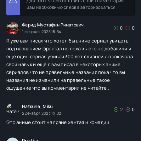
Для того, чтобы оставить свой комментарии,
Вам необходимо сперва авторизоваться.
Фарид Мустафин Ринатович
0
0
1 февраля 2025 15:54
Я уже вам писал что хотел бы аниме сериал увидеть
под названием фрактал но пока вы его не добавили и
ещё один сериал убивая 300 лет слизней я прокачала
свой навык и ещё я вам писал в некоторых аниме
сериалов что не правельные названия пока что вы
названия не изменили на правельные такое
ощущение что вы комментарии не читайте .
Hatsune_Miku
2
0
2 декабря 2023 19:02
Это аниме стоит на гране хентая и комедии
Prod by...