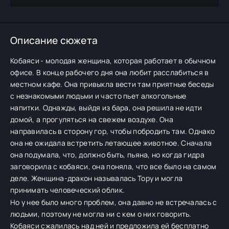
Описание сюжета
Кобаяси - молодая женщина, которая работает в обычном
офисе. В конце рабочего дня она любит расслабиться в
местном кафе. Она привыкла вести там приятные беседы
с незнакомыми людьми и часто пьет алкогольные
напитки. Однажды, выйдя из бара, она решила не идти
домой, а прогуляться на свежем воздухе. Она
направилась в сторону гор, чтобы побродить там. Однако
она не ожидала встретить летающее животное. Сначала
она подумала, что, должно быть, пьяна, но когда гидра
заговорила с кобаяси, она поняла, что все было на самом
деле. Женщина-дракон называлась Тору и могла
принимать человеческий облик.
Но у нее было много проблем, она давно не встречалась с
людьми, поэтому не могла ни с кем о них говорить.
Кобаяси сжалилась над ней и предложила ей бесплатно