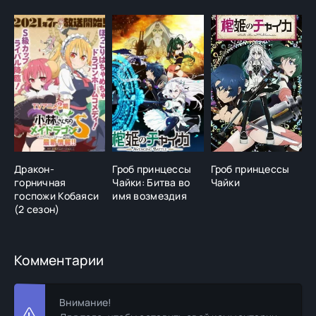
Дракон-
Гроб принцессы
Гроб принцессы
Д
горничная
Чайки: Битва во
Чайки
г
госпожи Кобаяси
имя возмездия
г
(2 сезон)
2
Комментарии
Внимание!