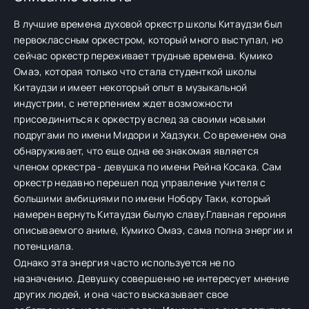
В лучшие времена духовой оркестр школы Китаудзи был
первоклассным оркестром, который много выступал, но
сейчас оркестр переживает трудные времена. Кумико
Омаэ, которая только что стала студенткой школы
Китаудзи и имеет некоторый опыт в музыкальной
индустрии, с нетерпением ждет возможности
присоединиться к оркестру вслед за своими новыми
подругами по имени Мидори и Хадзуки. Со временем она
обнаруживает, что еще одна ее знакомая является
членом оркестра - девушка по имени Рейна Косака. Сам
оркестр недавно перешел под управление учителя с
большими амбициями по имени Нобору Таки, который
намерен вернуть Китаудзи былую славу.Главная героиня
описываемого аниме, Кумико Омаэ, сама полна энергии и
потенциала.
Однако эта энергия часто используется не по
назначению. Девушку совершенно не интересует мнение
других людей, и она часто высказывает свое