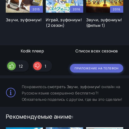
2015
2016
2016
Звучи, эуфониум!
Играй, эуфониум!
Звучи, эуфониум!
И
(2 сезон)
(фильм 1)
П
(
Kodik плеер
Список всех сезонов
12
1
ПРИЛОЖЕНИЕ НА ТЕЛЕФОН
Понравилось
смотреть Звучи, эуфониум!
онлайн на
Русском языке совершенно бесплатно?!
Обязательно поделись с другом, где вы это сделали!
Рекомендуемые аниме: