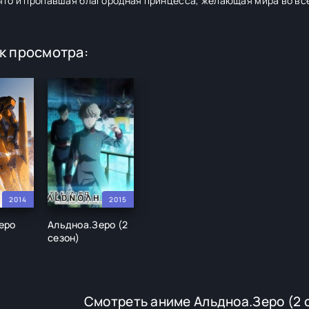
 что и пропавшая благородная принцесса, желающая мира во вс
к просмотра:
2014
2015
еро
Альдноа.Зеро (2
сезон)
Смотреть аниме Альдноа.Зеро (2 