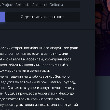
A Project, Animedia, AnimeJet, Onibaku
ДОБАВИТЬ В ИЗБРАННОЕ
с обеих сторон погибло много людей. Все ради
 слов, принятых кем-то за истину, или
а!»- сказала бы Ассейлам, кронпринцесса
нахо, обычный школьник, вовлеченный в
жду марсианами и землянами.
сле нападения на штаб-квартиру Земного
 ведутся ожесточенные бои. Слейну Труарду,
аря. С этим статусом и сопутствующим ему
ти. Судьба принцессы Ассейлам и Инахо до
родолжает строить козни против Земли.
шулерству, вытащив из-под стола «карту» той