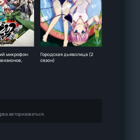
ий микрофон:
Городская дьяволица (2
Ди Грэй-мен
ивизионов,
сезон)
ерва авторизоваться.