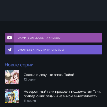
СКАЧАТЬ ANIMEONE НА ANDROID
СМОТРЕТЬ АНИМЕ НА IPHONE (IOS)
Новые серии
Сказка о девушке эпохи Тайсё
12 серия
Невероятный танк проходит подземелья: Танк,
обладающий редким навыком выносливости
9999, был изгнан из геройской группы
11 серия