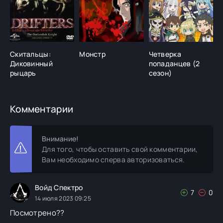
Скитальцы:
Монстр
Четверка
З
Диковинный
попаданцев (2
(
рыцарь
сезон)
Комментарии
Внимание!
Для того, чтобы оставить свой комментарии,
Вам необходимо сперва авторизоваться.
Войд Спектро
7
0
14 июля 2023 09:25
Посмотрено??