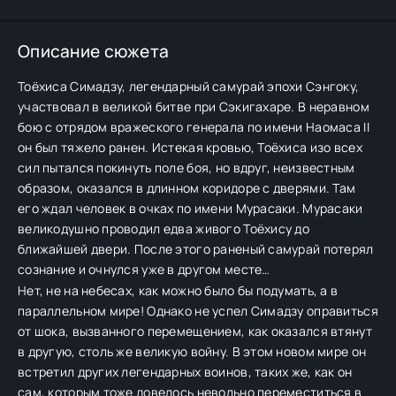
Описание сюжета
Тоёхиса Симадзу, легендарный самурай эпохи Сэнгоку,
участвовал в великой битве при Сэкигахаре. В неравном
бою с отрядом вражеского генерала по имени Наомаса II
он был тяжело ранен. Истекая кровью, Тоёхиса изо всех
сил пытался покинуть поле боя, но вдруг, неизвестным
образом, оказался в длинном коридоре с дверями. Там
его ждал человек в очках по имени Мурасаки. Мурасаки
великодушно проводил едва живого Тоёхису до
ближайшей двери. После этого раненый самурай потерял
сознание и очнулся уже в другом месте…
Нет, не на небесах, как можно было бы подумать, а в
параллельном мире! Однако не успел Симадзу оправиться
от шока, вызванного перемещением, как оказался втянут
в другую, столь же великую войну. В этом новом мире он
встретил других легендарных воинов, таких же, как он
сам, которым тоже довелось невольно переместиться в