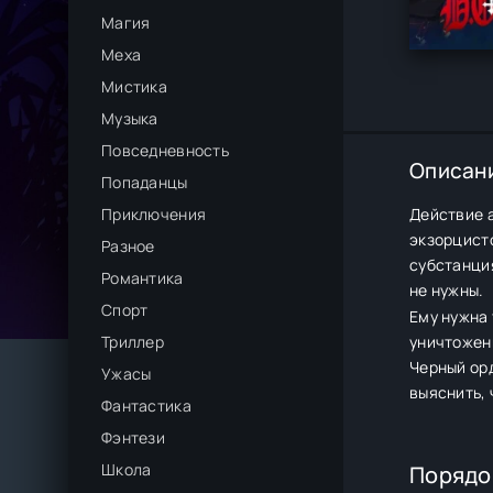
Магия
Меха
Мистика
Музыка
Повседневность
Описан
Попаданцы
Приключения
Действие а
экзорцисто
Разное
субстанция
Романтика
не нужны.
Спорт
Ему нужна 
Триллер
уничтожены
Черный орд
Ужасы
выяснить, 
Фантастика
Фэнтези
Школа
Порядо