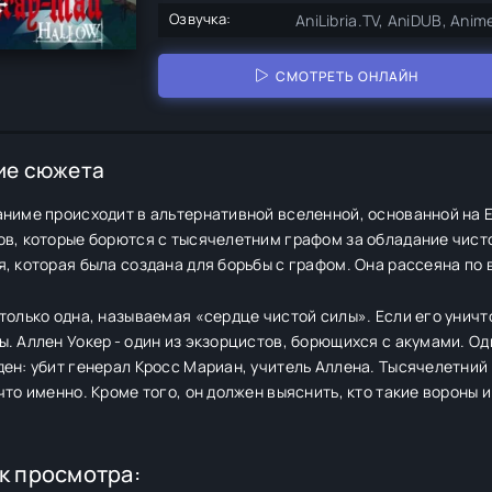
Озвучка:
AniLibria.TV, AniDUB, Anime
СМОТРЕТЬ ОНЛАЙН
ие сюжета
ниме происходит в альтернативной вселенной, основанной на Е
в, которые борются с тысячелетним графом за обладание чисто
, которая была создана для борьбы с графом. Она рассеяна по в
только одна, называемая «сердце чистой силы». Если его уничт
. Аллен Уокер - один из экзорцистов, борющихся с акумами. О
ен: убит генерал Кросс Мариан, учитель Аллена. Тысячелетний
что именно. Кроме того, он должен выяснить, кто такие вороны и
к просмотра: