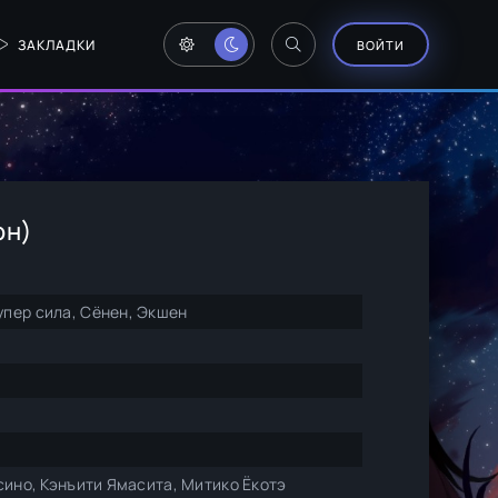
ЗАКЛАДКИ
ВОЙТИ
он)
пер сила, Сёнен, Экшен
сино, Кэнъити Ямасита, Митико Ёкотэ