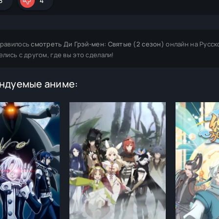
8
4
равилось
смотреть Ди Грэй-мен: Святые (2 сезон)
онлайн на Русск
елись с другом, где вы это сделали!
ндуемые аниме: