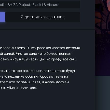
dia, SHIZA Project, Eladiel & Absurd
ДОБАВИТЬ В ИЗБРАННОЕ
вропе XIX века. В нем рассказывается история
й силой. Чистая сила - это божественная
сему миру в 109 частицах, но графу все они
ожить, то все остальные частицы тоже будут
днако недавние события бросают тень на
 граф что-то замышляет, и Аллен должен
 кто убил его учителя.