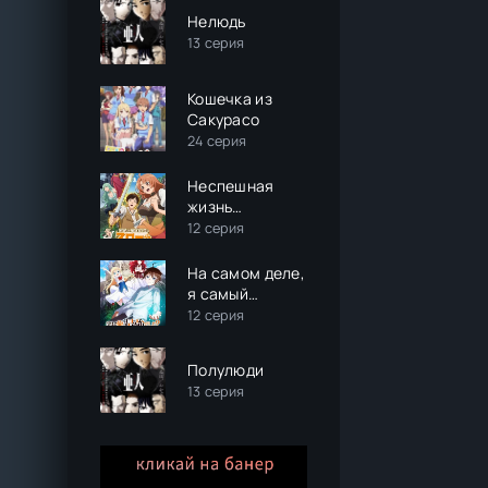
Нелюдь
13 серия
Кошечка из
Сакурасо
24 серия
Неспешная
жизнь
уволенного
12 серия
тёмного
солдата
На самом деле,
(тридцати лет)
я самый
сильный?
12 серия
Полулюди
13 серия