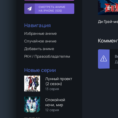
СМОТРЕТЬ АНИМЕ
НА IPHONE (IOS)
Ди Грэй-м
Навигация
Избранные аниме
Коммен
Случайное аниме
Добавить аниме
В
РКН / Правообладателям
Д
Новые серии
Лунный проект
(2 сезон)
13 серия
Спокойной
ночи, мир
12 серия