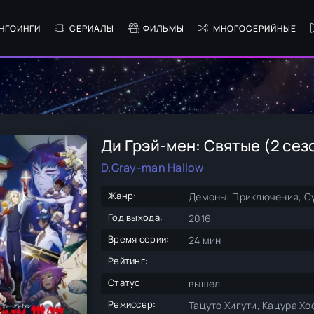
НГОИНГИ
СЕРИАЛЫ
ФИЛЬМЫ
МНОГОСЕРИЙНЫЕ
Ди Грэй-мен: Святые (2 сез
D.Gray-man Hallow
Жанр:
Демоны, Приключения, Су
Год выхода:
2016
Время серии:
24 мин
Рейтинг:
Статус:
вышел
Режиссер:
Тацуто Хигути, Кацура Хо